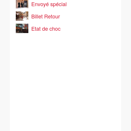
Envoyé spécial
Billet Retour
Etat de choc