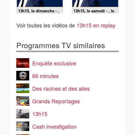
13h15, le dimanche - ,
13h15, le samedi - , le
le dimanche
samedi
Voir toutes les vidéos de
13h15 en replay
Programmes TV similaires
Enquête exclusive
66 minutes
Des racines et des ailes
Grands Reportages
13h15
Cash investigation