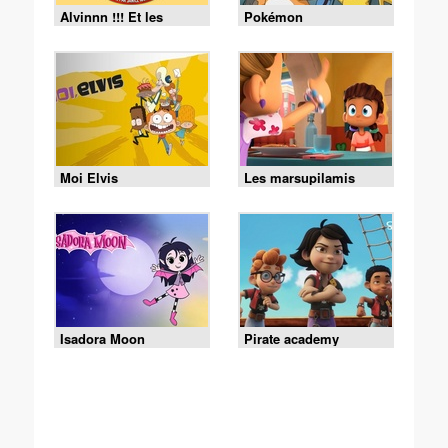
Alvinnn !!! Et les
Pokémon
Chipmunks
Moi Elvis
Les marsupilamis
Isadora Moon
Pirate academy