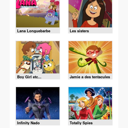
Lana Longuebarbe
Les sisters
Boy Girl etc...
Jamie a des tentacules
Infinity Nado
Totally Spies