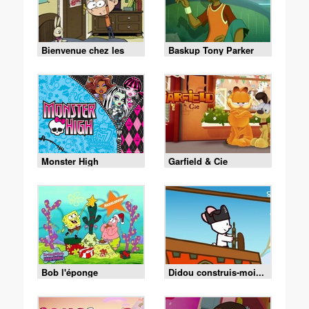
Bienvenue chez les
Baskup Tony Parker
Loud
Monster High
Garfield & Cie
Bob l'éponge
Didou construis-moi...