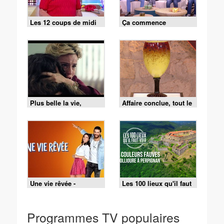
Les 12 coups de midi
Ça commence
du 5 août 2026
aujourd'hui -
03/08/2026
Plus belle la vie,
Affaire conclue, tout le
encore plus belle du
monde a quelque
lundi 3 août 2026 -
chose à vendre -
Episode 640
03/08/2026
Une vie rêvée -
Les 100 lieux qu'il faut
Épisode 28
voir - 02/08/2026
Programmes TV populaires