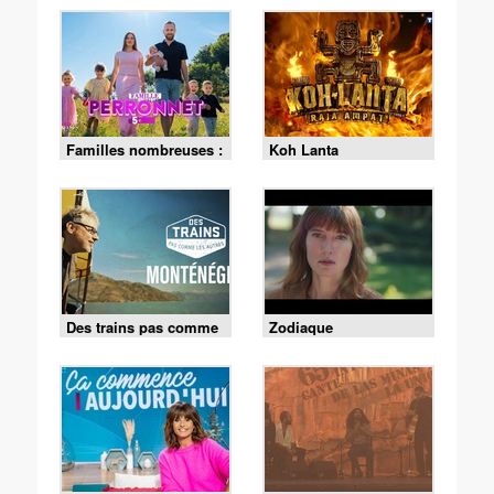
Familles nombreuses :
Koh Lanta
la vie en XXL
Des trains pas comme
Zodiaque
les autres