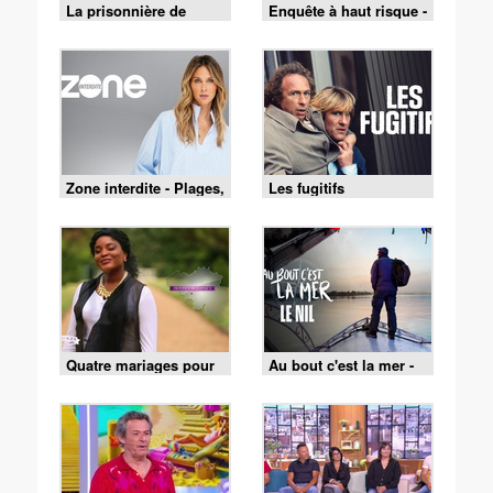
La prisonnière de
Enquête à haut risque -
Bordeaux
02/08/2026
Zone interdite - Plages,
Les fugitifs
fêtes et traditions : un
été au cœur du Pays
basque
Quatre mariages pour
Au bout c'est la mer -
une lune de miel - 4
05/08/2026
mariages pour 1 lune
de miel du 3 août 2026
- Merveille et François