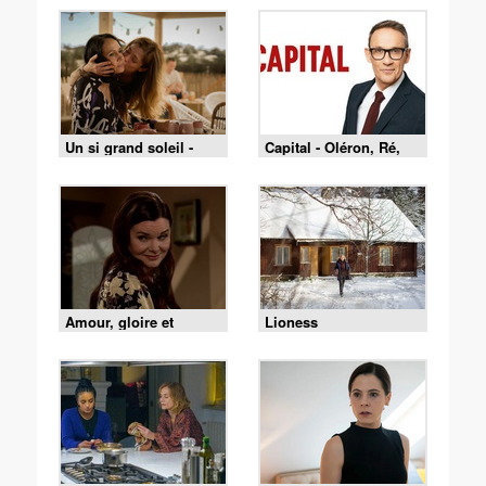
Un si grand soleil -
Capital - Oléron, Ré,
07/08/2026
Belle-Île : le match des
îles est lancé !
Amour, gloire et
Lioness
beauté du 4 août 2026