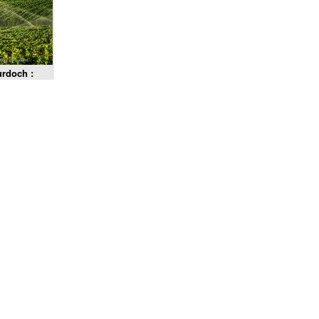
rdoch :
rahisons &