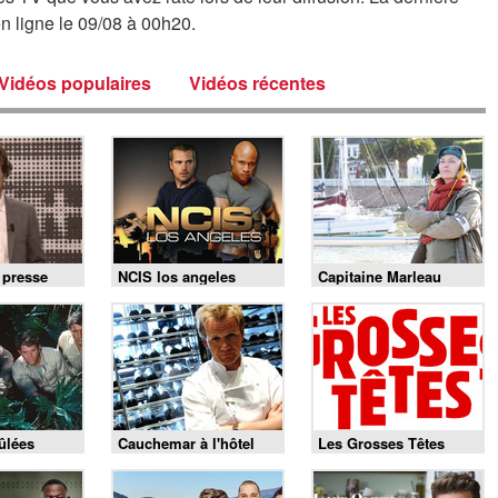
n ligne le 09/08 à 00h20.
Vidéos populaires
Vidéos récentes
 presse
NCIS los angeles
Capitaine Marleau
rûlées
Cauchemar à l'hôtel
Les Grosses Têtes