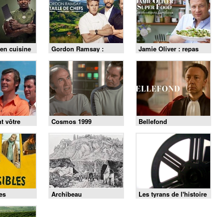
en cuisine
Gordon Ramsay :
Jamie Oliver : repas
n commando
bataille de chefs
simples pour tous les
jours
t vôtre
Cosmos 1999
Bellefond
es
Archibeau
Les tyrans de l'histoire