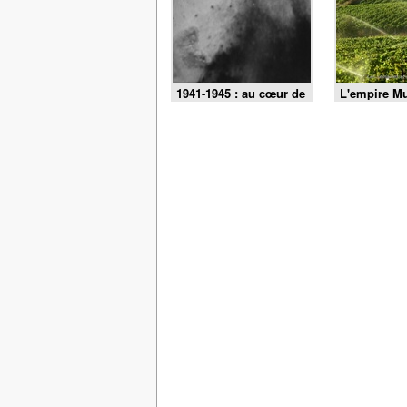
1941-1945 : au cœur de
L'empire Mu
la guerre du Pacifique
politique, t
succession