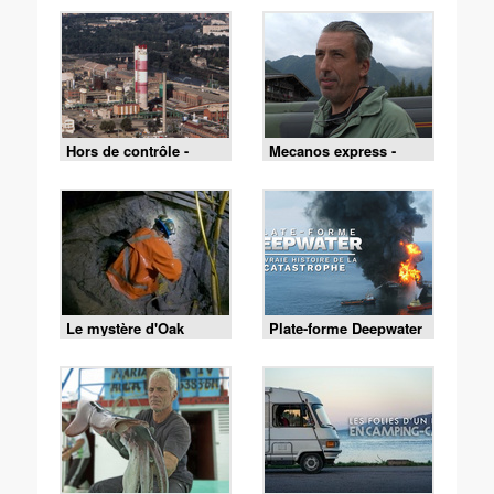
avoir moins chaud en
ville
Hors de contrôle -
Mecanos express -
S5E3 - AZF explosion
S10E10 - Le génie de
au coeur de la ville
Julie
Le mystère d'Oak
Plate-forme Deepwater
Island : la course au
: la véritable histoire
trésor - S11E18 -
de la catastrophe
Accumulation