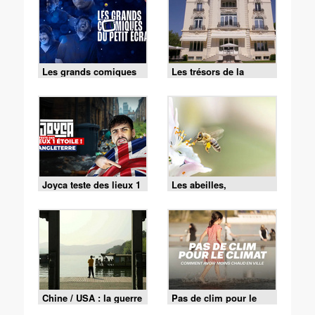
Les grands comiques
Les trésors de la
du petit écran
Riviera française -
04/08/2026
Joyca teste des lieux 1
Les abeilles,
étoile - S1E6 -
sentinelles de la
Angleterre
planète
Chine / USA : la guerre
Pas de clim pour le
de l'IA
climat - Comment