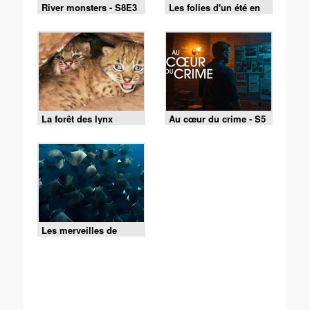
River monsters - S8E3
Les folies d'un été en
- Le diable des
camping-car
profondeurs
La forêt des lynx
Au cœur du crime - S5
E7 - Affaire Greiner :
au-dessus de tout
soupçon
Les merveilles de
l'Océanie - 05/08/2026