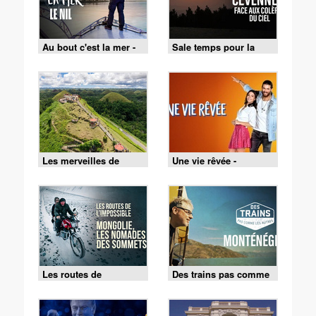
Au bout c'est la mer -
Sale temps pour la
05/08/2026
planète - 03/08/2026
Les merveilles de
Une vie rêvée -
l'Asie du Sud-Est -
Épisode 32
04/08/2026
Les routes de
Des trains pas comme
l'impossible -
les autres - 06/08/2026
07/08/2026