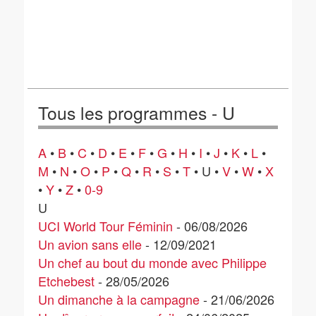
Tous les programmes - U
A
•
B
•
C
•
D
•
E
•
F
•
G
•
H
•
I
•
J
•
K
•
L
•
M
•
N
•
O
•
P
•
Q
•
R
•
S
•
T
• U •
V
•
W
•
X
•
Y
•
Z
•
0-9
U
UCI World Tour Féminin
- 06/08/2026
Un avion sans elle
- 12/09/2021
Un chef au bout du monde avec Philippe
Etchebest
- 28/05/2026
Un dimanche à la campagne
- 21/06/2026