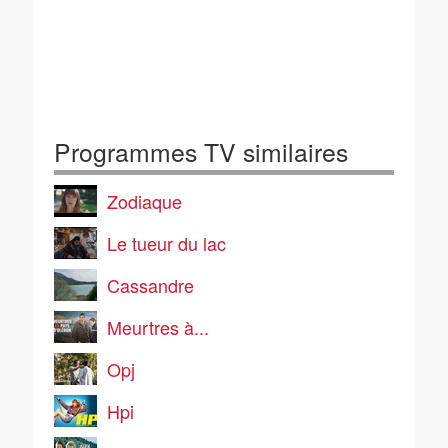
Programmes TV similaires
Zodiaque
Le tueur du lac
Cassandre
Meurtres à...
Opj
Hpi