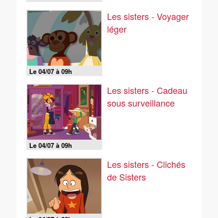
Les sisters - Voyager
léger
Le 04/07 à 09h
Les sisters - Cadeau
sous surveillance
Le 04/07 à 09h
Les sisters - Clichés
de Sisters