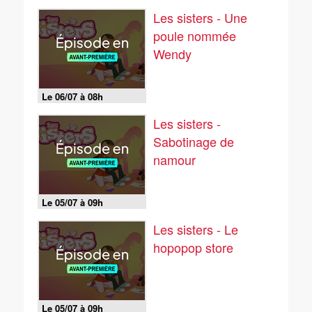
Les sisters - Une
poule nommée
Wendy
Le 06/07 à 08h
Les sisters -
Sabotinage de
namour
Le 05/07 à 09h
Les sisters - Le
hopopop store
Le 05/07 à 09h