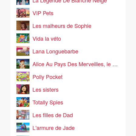
La Légende De Blanche Neige
VIP Pets
Les malheurs de Sophie
Vida la véto
Lana Longuebarbe
Alice Au Pays Des Merveilles, le manga
Polly Pocket
Les sisters
Totally Spies
Les filles de Dad
L'armure de Jade