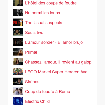
L'hôtel des coups de foudre
Nu parmi les loups
The Usual suspects
Seuls two
L'amour sorcier - El amor brujo
Primal
Chassez l'amour, il revient au galop
LEGO Marvel Super Heroes: Avengers Reassembled!
Sirènes
Coup de foudre à Rome
Electric Child