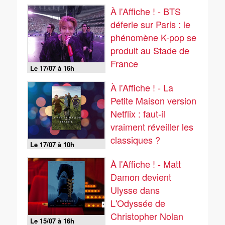
À l'Affiche ! - BTS
déferle sur Paris : le
phénomène K-pop se
produit au Stade de
France
Le 17/07 à 16h
À l'Affiche ! - La
Petite Maison version
Netflix : faut-il
vraiment réveiller les
classiques ?
Le 17/07 à 10h
À l'Affiche ! - Matt
Damon devient
Ulysse dans
L'Odyssée de
Christopher Nolan
Le 15/07 à 16h