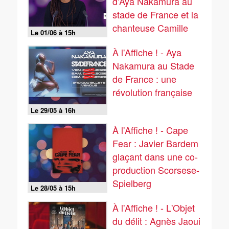
d'Aya Nakamura au
stade de France et la
chanteuse Camille
Le 01/06 à 15h
Yembé
À l'Affiche ! - Aya
Nakamura au Stade
de France : une
révolution française
Le 29/05 à 16h
À l'Affiche ! - Cape
Fear : Javier Bardem
glaçant dans une co-
production Scorsese-
Spielberg
Le 28/05 à 15h
À l'Affiche ! - L'Objet
du délit : Agnès Jaoui