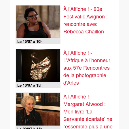
À l'Affiche ! - 80e
Festival d'Avignon :
rencontre avec
Rebecca Chaillon
Le 15/07 à 10h
À l'Affiche ! -
L'Afrique à l'honneur
aux 57e Rencontres
de la photographie
d'Arles
Le 10/07 à 15h
À l'Affiche ! -
Margaret Atwood :
Mon livre 'La
Servante écarlate' ne
ressemble plus à une
Le 09/07 à 14h