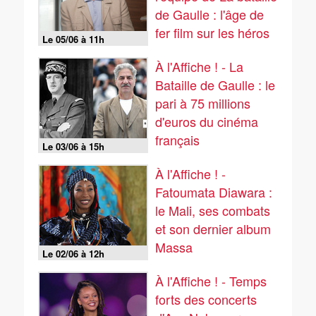
de Gaulle : l'âge de
fer film sur les héros
Le 05/06 à 11h
de la Résistance
À l'Affiche ! - La
Bataille de Gaulle : le
pari à 75 millions
d'euros du cinéma
français
Le 03/06 à 15h
À l'Affiche ! -
Fatoumata Diawara :
le Mali, ses combats
et son dernier album
Massa
Le 02/06 à 12h
À l'Affiche ! - Temps
forts des concerts