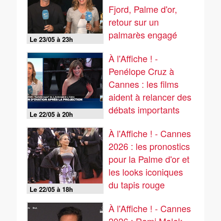
Fjord, Palme d'or,
retour sur un
palmarès engagé
Le 23/05 à 23h
À l'Affiche ! -
Penélope Cruz à
Cannes : les films
aident à relancer des
débats importants
Le 22/05 à 20h
À l'Affiche ! - Cannes
2026 : les pronostics
pour la Palme d'or et
les looks iconiques
du tapis rouge
Le 22/05 à 18h
À l'Affiche ! - Cannes