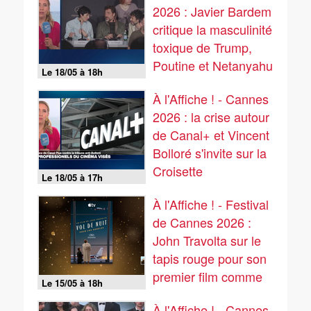
2026 : Javier Bardem
critique la masculinité
toxique de Trump,
Poutine et Netanyahu
Le 18/05 à 18h
À l'Affiche ! - Cannes
2026 : la crise autour
de Canal+ et Vincent
Bolloré s'invite sur la
Croisette
Le 18/05 à 17h
À l'Affiche ! - Festival
de Cannes 2026 :
John Travolta sur le
tapis rouge pour son
premier film comme
Le 15/05 à 18h
réalisateur
À l'Affiche ! - Cannes