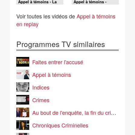
Appel à témoins - La
Appel à témoins -
mort suspecte de Jean-
Partie 2
Claude Rivière :
Voir toutes les vidéos de
Appel à témoins
l'enquête continue
en replay
Programmes TV similaires
Faites entrer l'accusé
Appel à témoins
Indices
Crimes
Au bout de l'enquête, la fin du crime parfait ?
Chroniques Criminelles