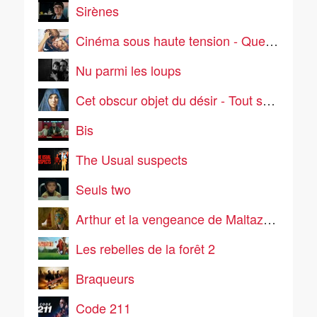
Sirènes
Cinéma sous haute tension - Que la bête meure
Nu parmi les loups
Cet obscur objet du désir - Tout sur Marie (1/2)
Bis
The Usual suspects
Seuls two
Arthur et la vengeance de Maltazard
Les rebelles de la forêt 2
Braqueurs
Code 211