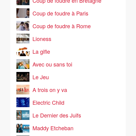
Coup de foudre en Bretagne
Coup de foudre à Paris
Coup de foudre à Rome
Lioness
La gifle
Avec ou sans toi
Le Jeu
A trois on y va
Electric Child
Le Dernier des Juifs
Maddy Etcheban