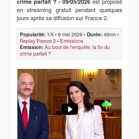
est proposé
crime parfait ? - 09/05/2026
en streaming gratuit pendant quelques
jours après sa diffusion sur France 2.
Popularité:
1/5
•
9 mai 2026
•
Durée:
49mn
•
Replay France 2
•
Emissions
Emission:
Au bout de l'enquête, la fin du
crime parfait ?