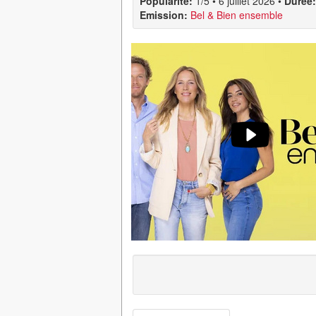
Popularité:
1/5
•
6 juillet 2026
•
Durée:
Emission:
Bel & Bien ensemble