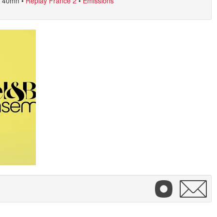
40mn
•
Replay France 2
•
Emissions