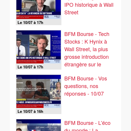
IPO historique à Wall
Street
Le 10/07 à 17h
BFM Bourse - Tech
Stocks : K Hynix à
Wall Street, la plus
grosse introduction
étrangère sur le
Le 10/07 à 17h
marché US - 10/07
BFM Bourse - Vos
questions, nos
réponses - 10/07
Le 10/07 à 16h
BFM Bourse - L'éco
du monde : La