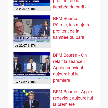
profitent de la
flambée du baril -
Le 20/07 à 18h
20/07
BFM Bourse -
Pétrole, les majors
profitent de la
flambée du baril
Le 20/07 à 17h
BFM Bourse - On
refait la séance :
Apple redevient
aujourd'hui la
première
Le 17/07 à 18h
capitalisation
BFM Bourse - Apple
mondiale - 17/07
redevient aujourd'hui
la première