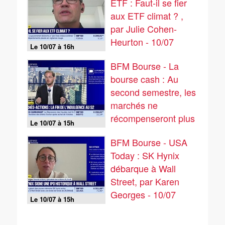
ETF : Faut-il se fier
aux ETF climat ? ,
par Julie Cohen-
Heurton - 10/07
Le 10/07 à 16h
BFM Bourse - La
bourse cash : Au
second semestre, les
marchés ne
récompenseront plus
Le 10/07 à 15h
les bonnes nouvelles,
BFM Bourse - USA
ils sanctionneront les
Today : SK Hynix
déceptions ! - 10/07
débarque à Wall
Street, par Karen
Georges - 10/07
Le 10/07 à 15h