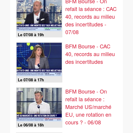
BFM Bourse - On
refait la séance : CAC
40, records au milieu
des incertitudes -
07/08
Le 07/08 à 19h
BFM Bourse - CAC
40, records au milieu
des incertitudes
Le 07/08 à 17h
BFM Bourse - On
refait la séance :
Marché US/marché
EU, une rotation en
cours ? - 06/08
Le 06/08 à 18h