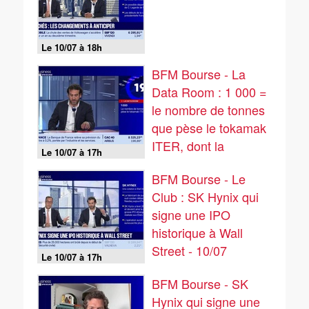
Le 10/07 à 18h
BFM Bourse - La
Data Room : 1 000 =
le nombre de tonnes
que pèse le tokamak
ITER, dont la
Le 10/07 à 17h
dernière pièce de cet
BFM Bourse - Le
aimant géant a été
Club : SK Hynix qui
posée cette semaine
signe une IPO
- 10/07
historique à Wall
Street - 10/07
Le 10/07 à 17h
BFM Bourse - SK
Hynix qui signe une