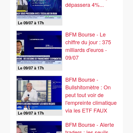
dépassera 4%...
Le 09/07 à 17h
BFM Bourse - Le
chiffre du jour : 375
milliards d'euros -
09/07
Le 09/07 à 17h
BFM Bourse -
Bullshitomètre : On
peut tout voir de
l'empreinte climatique
via les ETF FAUX
Le 09/07 à 17h
répond Vincent
BFM Bourse - Alerte
Auriac - 09/07
traders : les seuils