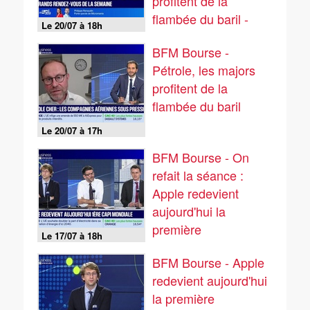
profitent de la
flambée du baril -
Le 20/07 à 18h
20/07
BFM Bourse -
Pétrole, les majors
profitent de la
flambée du baril
Le 20/07 à 17h
BFM Bourse - On
refait la séance :
Apple redevient
aujourd'hui la
première
Le 17/07 à 18h
capitalisation
BFM Bourse - Apple
mondiale - 17/07
redevient aujourd'hui
la première