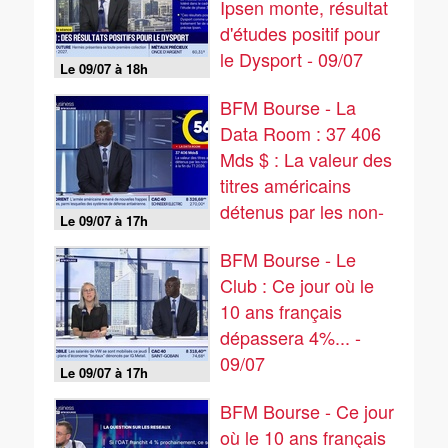
Ipsen monte, résultat
d'études positif pour
le Dysport - 09/07
Le 09/07 à 18h
BFM Bourse - La
Data Room : 37 406
Mds $ : La valeur des
titres américains
détenus par les non-
Le 09/07 à 17h
résidents à la fin du
BFM Bourse - Le
Q1 2026 - 09/07
Club : Ce jour où le
10 ans français
dépassera 4%... -
09/07
Le 09/07 à 17h
BFM Bourse - Ce jour
où le 10 ans français