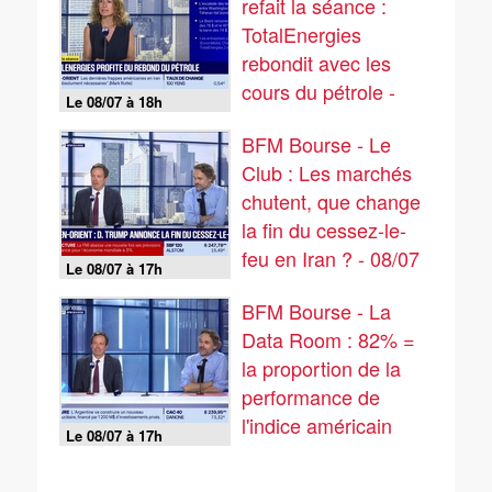
refait la séance :
TotalEnergies
rebondit avec les
cours du pétrole -
Le 08/07 à 18h
08/07
BFM Bourse - Le
Club : Les marchés
chutent, que change
la fin du cessez-le-
feu en Iran ? - 08/07
Le 08/07 à 17h
BFM Bourse - La
Data Room : 82% =
la proportion de la
performance de
l'indice américain
Le 08/07 à 17h
attribuable au secteur
des semiconducteurs