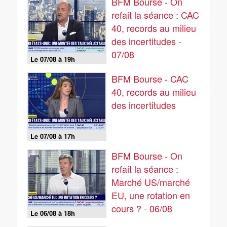
BFM Bourse - On
refait la séance : CAC
40, records au milieu
des incertitudes -
07/08
Le 07/08 à 19h
BFM Bourse - CAC
40, records au milieu
des incertitudes
Le 07/08 à 17h
BFM Bourse - On
refait la séance :
Marché US/marché
EU, une rotation en
cours ? - 06/08
Le 06/08 à 18h