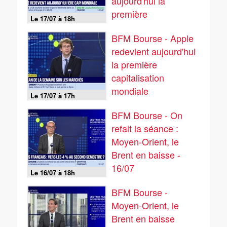
aujourd'hui la
première
Le 17/07 à 18h
capitalisation
BFM Bourse - Apple
mondiale - 17/07
redevient aujourd'hui
la première
capitalisation
mondiale
Le 17/07 à 17h
BFM Bourse - On
refait la séance :
Moyen-Orient, le
Brent en baisse -
16/07
Le 16/07 à 18h
BFM Bourse -
Moyen-Orient, le
Brent en baisse