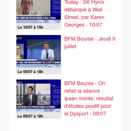
Today : SK Hynix
déceptions ! - 10/07
débarque à Wall
Street, par Karen
Georges - 10/07
Le 10/07 à 15h
BFM Bourse - Jeudi 9
juillet
Le 09/07 à 18h
BFM Bourse - On
refait la séance :
Ipsen monte, résultat
d'études positif pour
le Dysport - 09/07
Le 09/07 à 18h