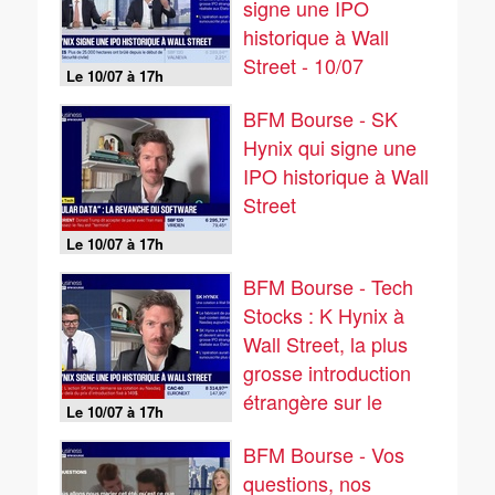
signe une IPO
- 10/07
historique à Wall
Street - 10/07
Le 10/07 à 17h
BFM Bourse - SK
Hynix qui signe une
IPO historique à Wall
Street
Le 10/07 à 17h
BFM Bourse - Tech
Stocks : K Hynix à
Wall Street, la plus
grosse introduction
étrangère sur le
Le 10/07 à 17h
marché US - 10/07
BFM Bourse - Vos
questions, nos