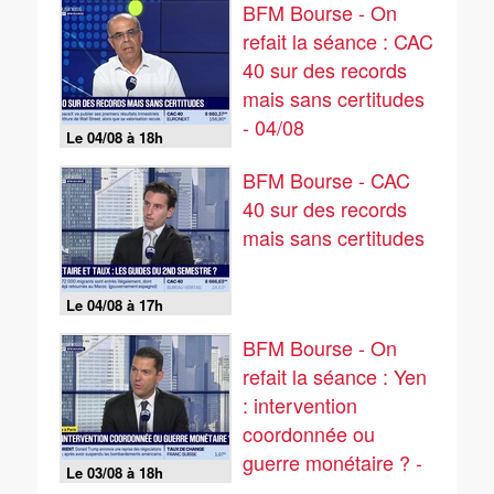
BFM Bourse - On
refait la séance : CAC
40 sur des records
mais sans certitudes
- 04/08
Le 04/08 à 18h
BFM Bourse - CAC
40 sur des records
mais sans certitudes
Le 04/08 à 17h
BFM Bourse - On
refait la séance : Yen
: intervention
coordonnée ou
guerre monétaire ? -
Le 03/08 à 18h
03/08