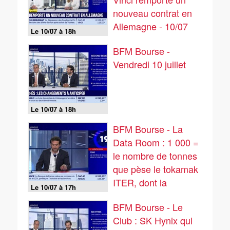
nouveau contrat en
Allemagne - 10/07
Le 10/07 à 18h
BFM Bourse -
Vendredi 10 juillet
Le 10/07 à 18h
BFM Bourse - La
Data Room : 1 000 =
le nombre de tonnes
que pèse le tokamak
ITER, dont la
Le 10/07 à 17h
dernière pièce de cet
BFM Bourse - Le
aimant géant a été
Club : SK Hynix qui
posée cette semaine