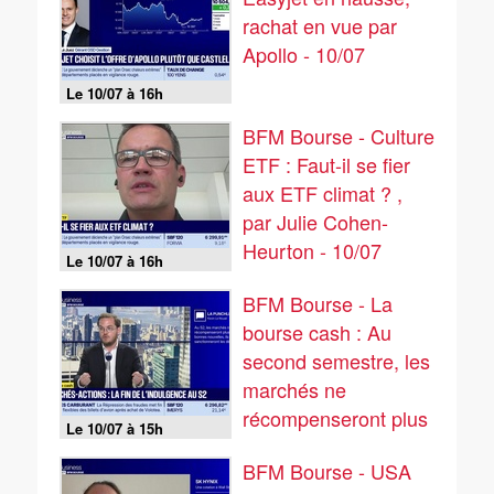
rachat en vue par
Apollo - 10/07
Le 10/07 à 16h
BFM Bourse - Culture
ETF : Faut-il se fier
aux ETF climat ? ,
par Julie Cohen-
Heurton - 10/07
Le 10/07 à 16h
BFM Bourse - La
bourse cash : Au
second semestre, les
marchés ne
récompenseront plus
Le 10/07 à 15h
les bonnes nouvelles,
BFM Bourse - USA
ils sanctionneront les