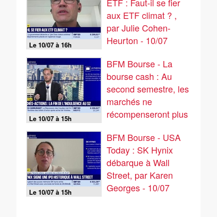
ETF : Faut-il se fier
aux ETF climat ? ,
par Julie Cohen-
Heurton - 10/07
Le 10/07 à 16h
BFM Bourse - La
bourse cash : Au
second semestre, les
marchés ne
récompenseront plus
Le 10/07 à 15h
les bonnes nouvelles,
BFM Bourse - USA
ils sanctionneront les
Today : SK Hynix
déceptions ! - 10/07
débarque à Wall
Street, par Karen
Georges - 10/07
Le 10/07 à 15h