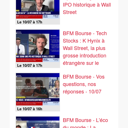
IPO historique à Wall
Street
Le 10/07 à 17h
BFM Bourse - Tech
Stocks : K Hynix à
Wall Street, la plus
grosse introduction
étrangère sur le
Le 10/07 à 17h
marché US - 10/07
BFM Bourse - Vos
questions, nos
réponses - 10/07
Le 10/07 à 16h
BFM Bourse - L'éco
du monde : La