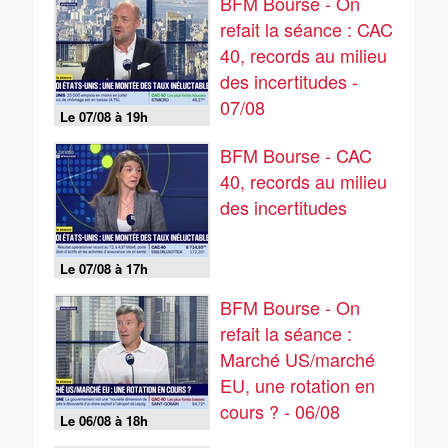
BFM Bourse - On
refait la séance : CAC
40, records au milieu
des incertitudes -
07/08
Le 07/08 à 19h
BFM Bourse - CAC
40, records au milieu
des incertitudes
Le 07/08 à 17h
BFM Bourse - On
refait la séance :
Marché US/marché
EU, une rotation en
cours ? - 06/08
Le 06/08 à 18h