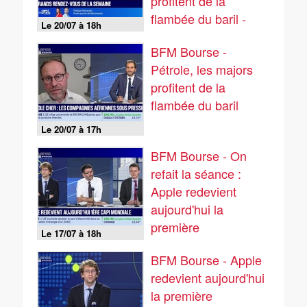
profitent de la
flambée du baril -
Le 20/07 à 18h
20/07
BFM Bourse -
Pétrole, les majors
profitent de la
flambée du baril
Le 20/07 à 17h
BFM Bourse - On
refait la séance :
Apple redevient
aujourd'hui la
première
Le 17/07 à 18h
capitalisation
BFM Bourse - Apple
mondiale - 17/07
redevient aujourd'hui
la première