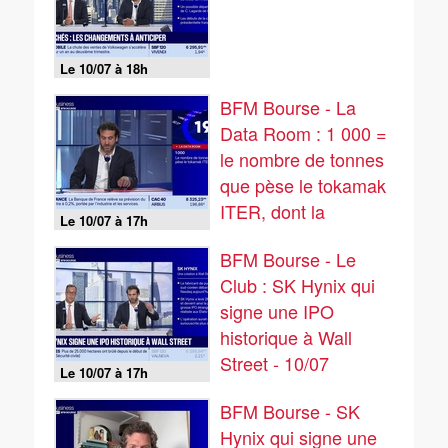
Le 10/07 à 18h
BFM Bourse - La
Data Room : 1 000 =
le nombre de tonnes
que pèse le tokamak
ITER, dont la
Le 10/07 à 17h
dernière pièce de cet
BFM Bourse - Le
aimant géant a été
Club : SK Hynix qui
posée cette semaine
signe une IPO
- 10/07
historique à Wall
Street - 10/07
Le 10/07 à 17h
BFM Bourse - SK
Hynix qui signe une