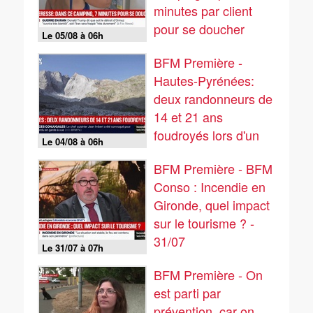
minutes par client
pour se doucher
Le 05/08 à 06h
BFM Première -
Hautes-Pyrénées:
deux randonneurs de
14 et 21 ans
foudroyés lors d'un
Le 04/08 à 06h
orage
BFM Première - BFM
Conso : Incendie en
Gironde, quel impact
sur le tourisme ? -
31/07
Le 31/07 à 07h
BFM Première - On
est parti par
prévention, car on