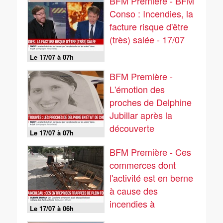
BFM Première - BFM
d'ossements
Conso : Incendies, la
facture risque d'être
(très) salée - 17/07
Le 17/07 à 07h
BFM Première -
L'émotion des
proches de Delphine
Jubillar après la
découverte
Le 17/07 à 07h
d'ossements
BFM Première - Ces
commerces dont
l'activité est en berne
à cause des
incendies à
Le 17/07 à 06h
Fontainebleau