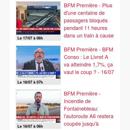
BFM Première - Plus
d'une centaine de
passagers bloqués
pendant 11 heures
dans un train à cause
Le 17/07 à 06h
des orages
BFM Première - BFM
Conso : Le Livret A
va atteindre 1,7%, ça
vaut le coup ? - 16/07
Le 16/07 à 07h
BFM Première -
Incendie de
Fontainebleau:
l'autoroute A6 restera
coupée jusqu'à
Le 16/07 à 06h