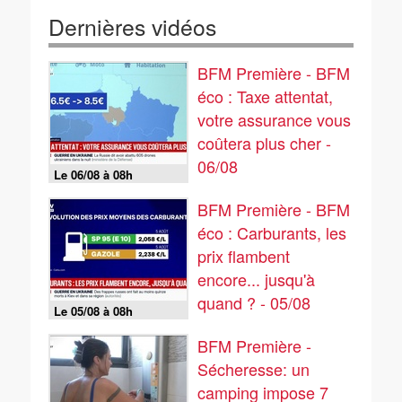
Dernières vidéos
BFM Première - BFM
éco : Taxe attentat,
votre assurance vous
coûtera plus cher -
06/08
Le 06/08 à 08h
BFM Première - BFM
éco : Carburants, les
prix flambent
encore... jusqu'à
quand ? - 05/08
Le 05/08 à 08h
BFM Première -
Sécheresse: un
camping impose 7