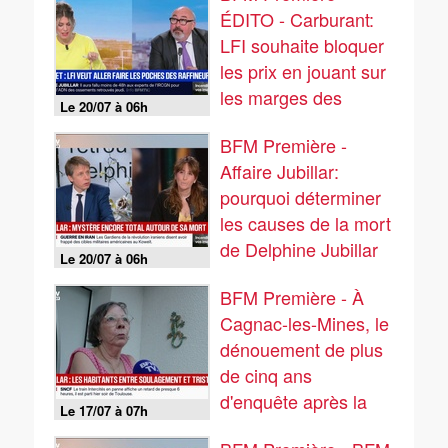
ÉDITO - Carburant:
LFI souhaite bloquer
les prix en jouant sur
les marges des
Le 20/07 à 06h
raffineurs
BFM Première -
Affaire Jubillar:
pourquoi déterminer
les causes de la mort
de Delphine Jubillar
Le 20/07 à 06h
est essentiel
BFM Première - À
Cagnac-les-Mines, le
dénouement de plus
de cinq ans
d'enquête après la
Le 17/07 à 07h
découverte