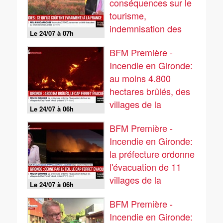
conséquences sur le
tourisme,
indemnisation des
Le 24/07 à 07h
assurances… Ce que
BFM Première -
coûtent les incendies
Incendie en Gironde:
à la France
au moins 4.800
hectares brûlés, des
villages de la
Le 24/07 à 06h
presqu'île du Cap-
BFM Première -
Ferret évacués
Incendie en Gironde:
la préfecture ordonne
l'évacuation de 11
villages de la
Le 24/07 à 06h
presqu'île du Cap-
BFM Première -
Ferret
Incendie en Gironde: