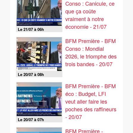
Conso : Canicule, ce
que ça coûte
vraiment à notre
économie - 21/07
Le 21/07 à 06h
BFM Première - BFM
Conso : Mondial
2026, le triomphe des
trois bandes - 20/07
Le 20/07 à 08h
BFM Première - BFM
éco : Budget, LFI
veut aller faire les
poches des raffineurs
- 20/07
Le 20/07 à 07h
BFM Première -