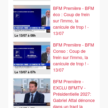
BFM Première - BFM
éco : Coup de frein
sur l'immo, la
canicule de trop ! -
13/07
Le 13/07 à 08h
BFM Première - BFM
Conso : Coup de
frein sur l'immo, la
canicule de trop ! -
13/07
Le 13/07 à 07h
BFM Première -
EXCLU BFMTV -
Présidentielle 2027:
Gabriel Attal dénonce
dans un tract la