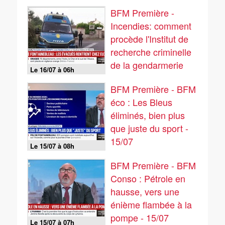
nouvel ordre
BFM Première -
Incendies: comment
procède l'Institut de
recherche criminelle
de la gendarmerie
Le 16/07 à 06h
nationale pour
BFM Première - BFM
déterminer leur
éco : Les Bleus
nature volontaire ou
éliminés, bien plus
non
que juste du sport -
15/07
Le 15/07 à 08h
BFM Première - BFM
Conso : Pétrole en
hausse, vers une
énième flambée à la
pompe - 15/07
Le 15/07 à 07h