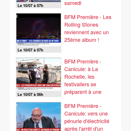
samedi
Le 10/07 à 07h
BFM Première - Les
Rolling Stones
reviennent avec un
25ème album !
Le 10/07 à 07h
BFM Première -
Canicule: à La
Rochelle, les
festivaliers se
préparent à une
Le 10/07 à 06h
chaleur écrasante
BFM Première -
lors des Francofolies
Canicule: vers une
pénurie d'électricité
après l'arrêt d'un