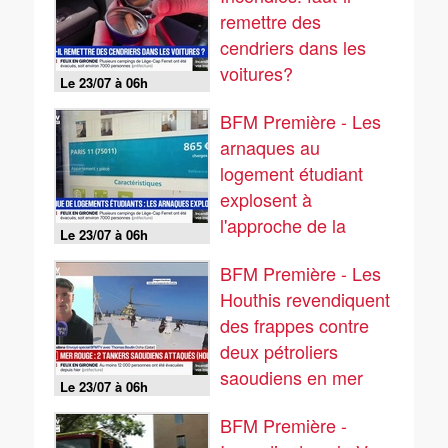
remettre des
cendriers dans les
voitures?
Le 23/07 à 06h
BFM Première - Les
arnaques au
logement étudiant
explosent à
l'approche de la
Le 23/07 à 06h
rentrée universitaire
BFM Première - Les
Houthis revendiquent
des frappes contre
deux pétroliers
saoudiens en mer
Le 23/07 à 06h
Rouge
BFM Première -