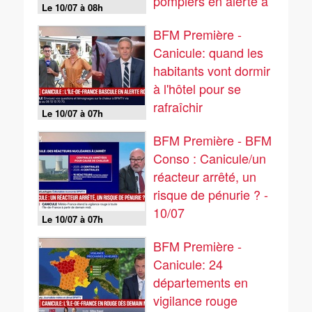
pompiers en alerte à
Le 10/07 à 08h
l'Ille-sur-Têt et 5
BFM Première -
autres communes
Canicule: quand les
alentours
habitants vont dormir
à l'hôtel pour se
rafraîchir
Le 10/07 à 07h
BFM Première - BFM
Conso : Canicule/un
réacteur arrêté, un
risque de pénurie ? -
10/07
Le 10/07 à 07h
BFM Première -
Canicule: 24
départements en
vigilance rouge