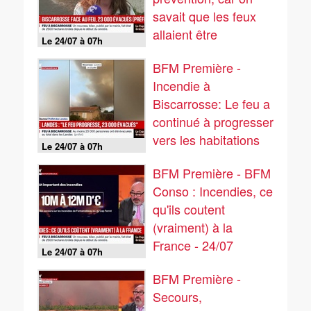
savait que les feux
allaient être
Le 24/07 à 07h
incontrôlables: les
BFM Première -
habitants de
Incendie à
Biscarrosse appelés
Biscarrosse: Le feu a
à évacuer
continué à progresser
vers les habitations
Le 24/07 à 07h
(...) on arrive à
BFM Première - BFM
23.000 évacués,
Conso : Incendies, ce
indique le préfet des
qu'ils coutent
Landes
(vraiment) à la
France - 24/07
Le 24/07 à 07h
BFM Première -
Secours,