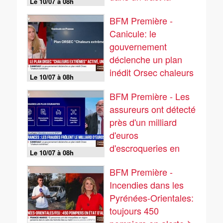
Le 10/07 à 08h
situation judiciaire de
BFM Première -
Marine Le Pen
Canicule: le
gouvernement
déclenche un plan
inédit Orsec chaleurs
Le 10/07 à 08h
extrêmes
BFM Première - Les
assureurs ont détecté
près d'un milliard
d'euros
d'escroqueries en
Le 10/07 à 08h
2025, soit une
BFM Première -
augmentation de 5%
Incendies dans les
par rapport à 2024
Pyrénées-Orientales:
toujours 450