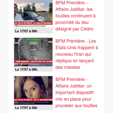
BFM Première -
Affaire Jubillar: les
fouilles continuent à
proximité du lieu
désigné par Cédric
Le 17/07 à 06h
Jubillar
BFM Première - Les
États-Unis frappent à
nouveau l'Iran qui
réplique en lançant
des missiles
Le 17/07 à 06h
BFM Première -
Affaire Jubillar: un
important dispositif
mis en place pour
procéder aux fouilles
Le 17/07 à 06h