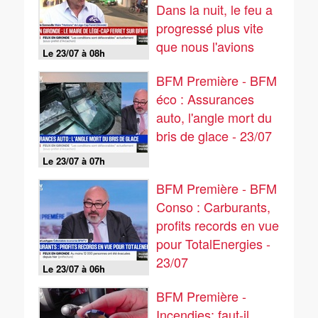
Dans la nuit, le feu a
progressé plus vite
que nous l'avions
Le 23/07 à 08h
imaginé, il est aux
BFM Première - BFM
portes de la ville,
éco : Assurances
explique le maire de
auto, l'angle mort du
Lège-Cap-Ferret
bris de glace - 23/07
Le 23/07 à 07h
BFM Première - BFM
Conso : Carburants,
profits records en vue
pour TotalEnergies -
23/07
Le 23/07 à 06h
BFM Première -
Incendies: faut-il