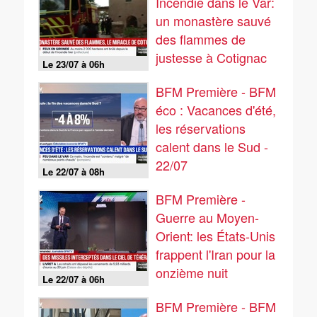
Incendie dans le Var:
un monastère sauvé
des flammes de
justesse à Cotignac
Le 23/07 à 06h
BFM Première - BFM
éco : Vacances d'été,
les réservations
calent dans le Sud -
22/07
Le 22/07 à 08h
BFM Première -
Guerre au Moyen-
Orient: les États-Unis
frappent l'Iran pour la
onzième nuit
Le 22/07 à 06h
consécutive
BFM Première - BFM