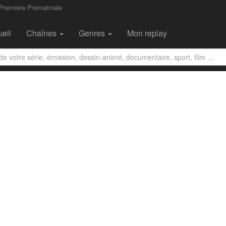
Première Prématinale
eil
Chaînes
Genres
Mon replay