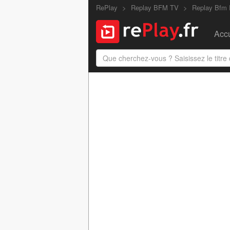
RePlay
Replay BFM TV
Replay Bfm 
Accu