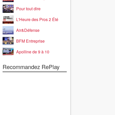
Pour tout dire
L'Heure des Pros 2 Été
Air&Défense
BFM Entreprise
Apolline de 9 à 10
Recommandez RePlay