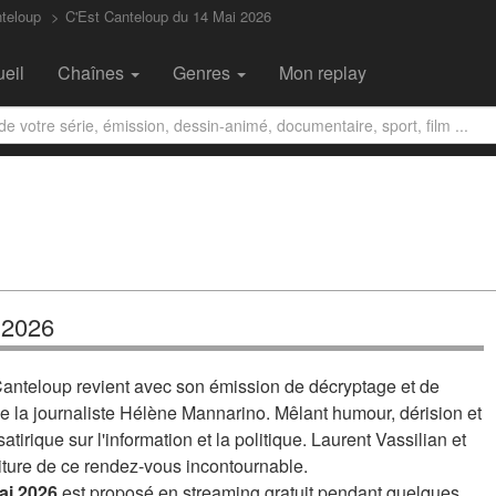
teloup
C'Est Canteloup du 14 Mai 2026
eil
Chaînes
Genres
Mon replay
 2026
anteloup revient avec son émission de décryptage et de
e la journaliste Hélène Mannarino. Mêlant humour, dérision et
satirique sur l'information et la politique. Laurent Vassilian et
iture de ce rendez-vous incontournable.
ai 2026
est proposé en streaming gratuit pendant quelques