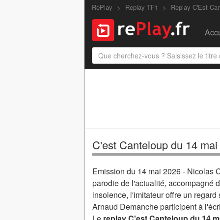
RePlay
Replay TF1
Replay C'Est Can
Accu
C'est Canteloup du 14 mai
Emission du 14 mai 2026 - Nicolas C
parodie de l'actualité, accompagné d
insolence, l'imitateur offre un regard 
Arnaud Demanche participent à l'écr
Le
replay C'est Canteloup du 14 m