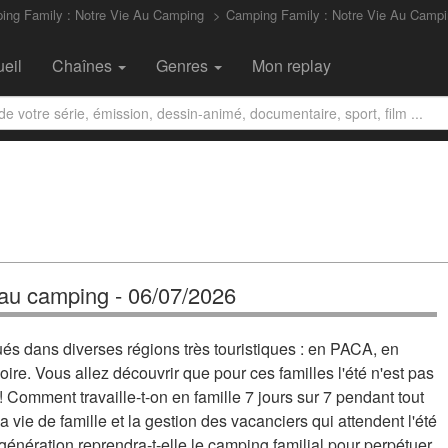
ing Family : Notre Vie Au Camping
Camping Family : Notre Vie Au Campi
eil
Chaînes
Genres
Mon replay
 au camping - 06/07/2026
és dans diverses régions très touristiques : en PACA, en
ire. Vous allez découvrir que pour ces familles l'été n'est pas
 Comment travaille-t-on en famille 7 jours sur 7 pendant tout
 vie de famille et la gestion des vacanciers qui attendent l'été
énération reprendra-t-elle le camping familial pour perpétuer