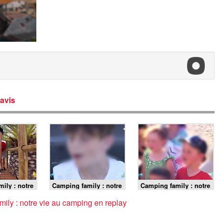
avis
ily : notre
Camping family : notre
Camping family : notre
ing -
vie au camping -
vie au camping -
Episode 19
Episode 18
ily : notre vie au camping en replay