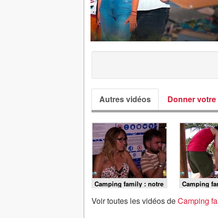
Autres vidéos
Donner votre 
Camping family : notre
Camping fam
vie au camping -
vie au camp
Episode 21
Episode 20
Voir toutes les vidéos de
Camping fam