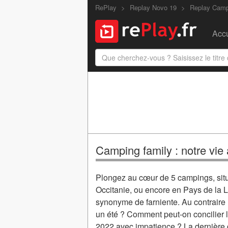
RePlay
Replay Novo 19
Replay Camp
Accu
Camping family : notre vie
Plongez au cœur de 5 campings, situ
Occitanie, ou encore en Pays de la Lo
synonyme de farniente. Au contraire !
un été ? Comment peut-on concilier la
2022 avec impatience ? La dernière g