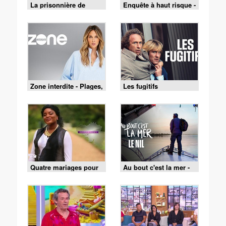
La prisonnière de
Enquête à haut risque -
Bordeaux
02/08/2026
Zone interdite - Plages,
Les fugitifs
fêtes et traditions : un
été au cœur du Pays
basque
Quatre mariages pour
Au bout c'est la mer -
une lune de miel - 4
05/08/2026
mariages pour 1 lune
de miel du 3 août 2026
- Merveille et François