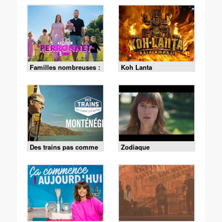
Familles nombreuses :
Koh Lanta
la vie en XXL
Des trains pas comme
Zodiaque
les autres