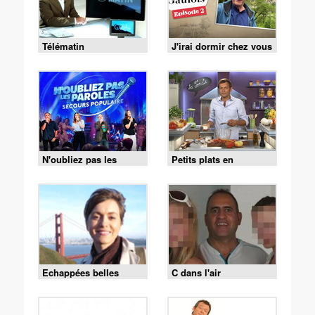
Télématin
J'irai dormir chez vous
N'oubliez pas les
Petits plats en
paroles
équilibre
Echappées belles
C dans l'air