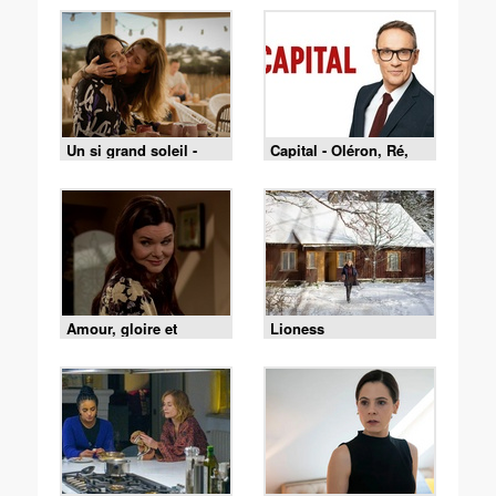
Un si grand soleil -
Capital - Oléron, Ré,
07/08/2026
Belle-Île : le match des
îles est lancé !
Amour, gloire et
Lioness
beauté du 4 août 2026