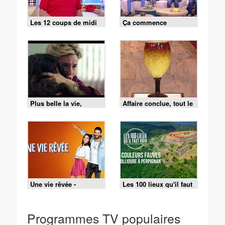
Les 12 coups de midi
Ça commence
du 5 août 2026
aujourd'hui -
03/08/2026
Plus belle la vie,
Affaire conclue, tout le
encore plus belle du
monde a quelque
lundi 3 août 2026 -
chose à vendre -
Episode 640
03/08/2026
Une vie rêvée -
Les 100 lieux qu'il faut
Épisode 28
voir - 02/08/2026
Programmes TV populaires