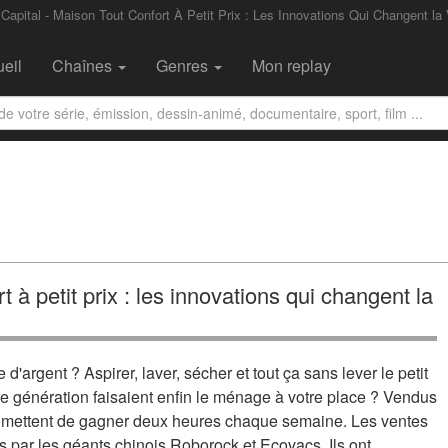
Capital - Maison Tout Confort À Petit Prix : Les Innovations Qui Changent la 
eil
Chaînes
Genres
Mon replay
t à petit prix : les innovations qui changent la
d'argent ? Aspirer, laver, sécher et tout ça sans lever le petit
ière génération faisaient enfin le ménage à votre place ? Vendus
promettent de gagner deux heures chaque semaine. Les ventes
s par les géants chinois Roborock et Ecovacs. Ils ont