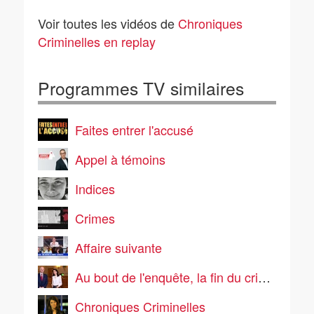
criminelles - L'affaire
criminelles - L'affaire
Julie Douib : Meurtre à
Marie Le Vacon : La
Voir toutes les vidéos de
Chroniques
l'ile Rousse
miraculée accuse
Criminelles en replay
Programmes TV similaires
Faites entrer l'accusé
Appel à témoins
Indices
Crimes
Affaire suivante
Au bout de l'enquête, la fin du crime parfait ?
Chroniques Criminelles