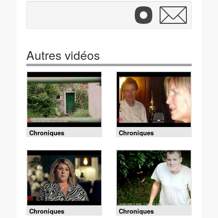
Autres vidéos
Chroniques
Chroniques
criminelles - Huis clos
criminelles - Affaire
mortel pour une
Josiane Desteuque :
effroyable vérité
Un squelette dans le
sac de couchage
Chroniques
Chroniques