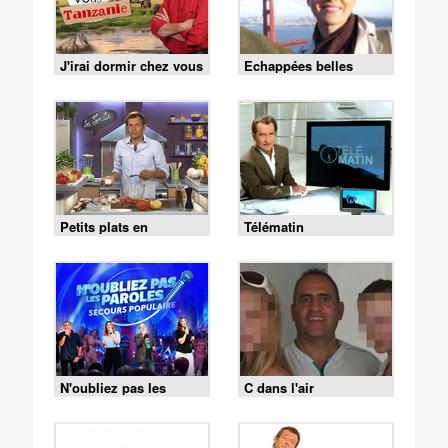
J'irai dormir chez vous
Echappées belles
Petits plats en
Télématin
équilibre
N'oubliez pas les
C dans l'air
paroles