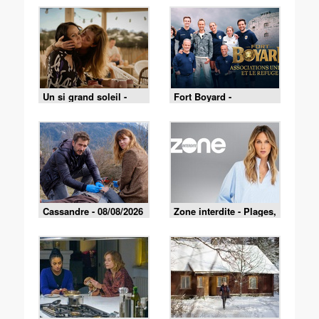
Un si grand soleil -
Fort Boyard -
07/08/2026
08/08/2026
Cassandre - 08/08/2026
Zone interdite - Plages,
fêtes et traditions : un
été au cœur du Pays
basque