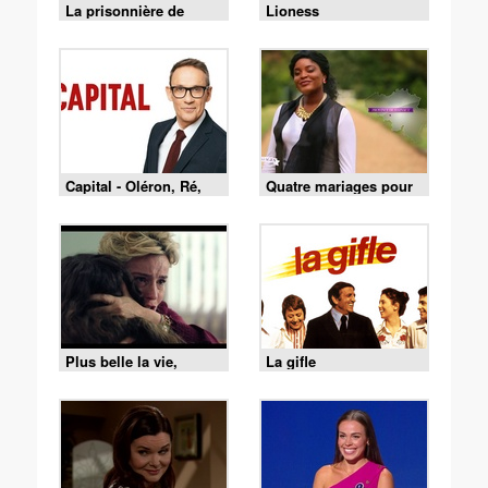
La prisonnière de
Lioness
Bordeaux
Capital - Oléron, Ré,
Quatre mariages pour
Belle-Île : le match des
une lune de miel - 4
îles est lancé !
mariages pour 1 lune
de miel du 3 août 2026
- Merveille et François
Plus belle la vie,
La gifle
encore plus belle du
lundi 3 août 2026 -
Episode 640