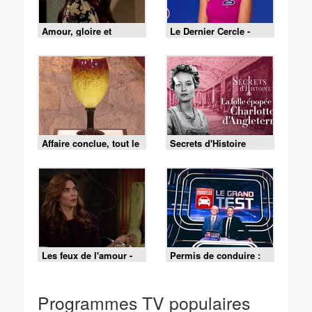
Amour, gloire et
Le Dernier Cercle -
beauté du 4 août 2026
Saison 02 - Emission
04 (Partie 1) du 8 août
2026
Affaire conclue, tout le
Secrets d'Histoire
monde a quelque
chose à vendre -
03/08/2026
Les feux de l'amour -
Permis de conduire :
Episode 9532 du 3
le grand test (1/2)
août 2026
Programmes TV populaires