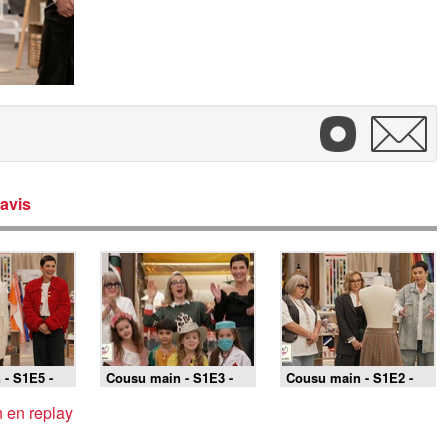
avis
- S1E5 -
Cousu main - S1E3 -
Cousu main - S1E2 -
 : mode in
Spéciale enfance
Retour vers les 90's
 en replay