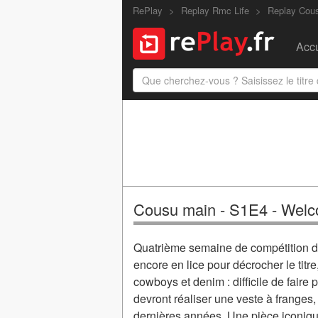
RePlay
Replay Rmc Life
Replay Cou
Accu
Cousu main - S1E4 - Wel
Quatrième semaine de compétition da
encore en lice pour décrocher le titre
cowboys et denim : difficile de faire
devront réaliser une veste à franges
dernières années. Une pièce iconiqu