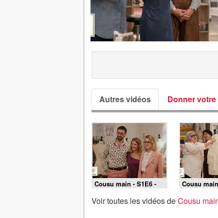
Autres vidéos
Donner votre 
Cousu main - S1E6 -
Cousu main 
Finale : le mariage
Demi-finale
France
Voir toutes les vidéos de
Cousu main