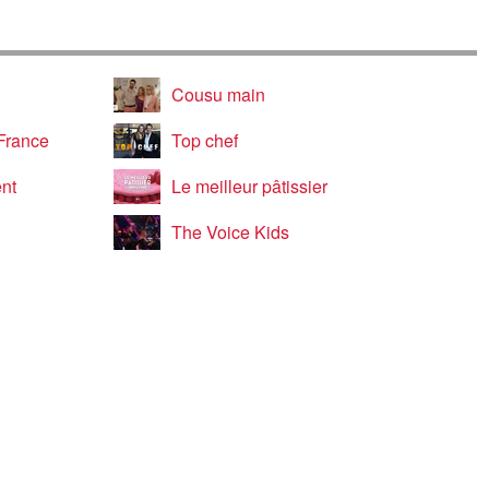
Cousu main
 France
Top chef
ent
Le meilleur pâtissier
The Voice Kids