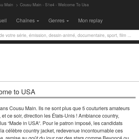
su Main
Cousu Main - S1e4 - Welcome To Usa
eil
Chaînes
Genres
Mon replay
come to USA
ns Cousu Main. Ils ne sont plus que 5 couturiers amateurs
, et ce soir, direction les États-Unis ! Ambiance country,
 plus “Made in USA”. Pour le patron imposé, les candidats
, la célèbre country jacket, redevenue incontournable ces
e, remise au goût du jour par des stars comme Beyoncé ou