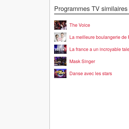
Programmes TV similaires
The Voice
La meilleure boulangerie de
La france a un incroyable tal
Mask Singer
Danse avec les stars