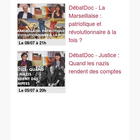
DébatDoc - La
Marseillaise :
patriotique et
révolutionnaire à la
fois ?
Le 08/07 à 21h
DébatDoc - Justice :
Quand les nazis
rendent des comptes
Le 05/07 à 20h