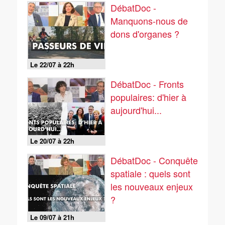
DébatDoc -
Manquons-nous de
dons d'organes ?
Le 22/07 à 22h
DébatDoc - Fronts
populaires: d'hier à
aujourd'hui...
Le 20/07 à 22h
DébatDoc - Conquête
spatiale : quels sont
les nouveaux enjeux
?
Le 09/07 à 21h