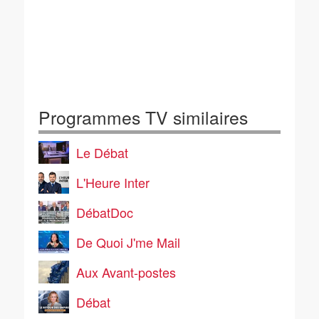
Programmes TV similaires
Le Débat
L'Heure Inter
DébatDoc
De Quoi J'me Mail
Aux Avant-postes
Débat