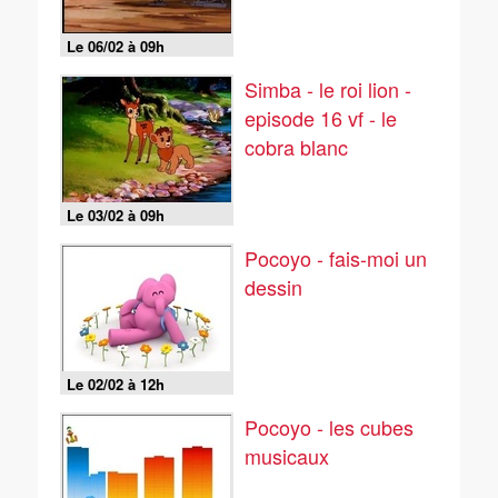
Le 06/02 à 09h
Simba - le roi lion -
episode 16 vf - le
cobra blanc
Le 03/02 à 09h
Pocoyo - fais-moi un
dessin
Le 02/02 à 12h
Pocoyo - les cubes
musicaux