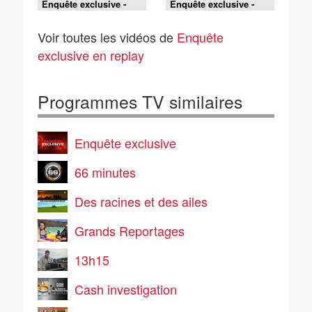
Enquête exclusive -
Enquête exclusive -
Îles grecques secrètes
Capri, Positano,
: les derniers joyaux
Ravello : enquête sur
Voir toutes les vidéos de
Enquête
de la Méditerranée
la côte amalfitaine
exclusive en replay
Programmes TV similaires
Enquête exclusive
66 minutes
Des racines et des ailes
Grands Reportages
13h15
Cash investigation