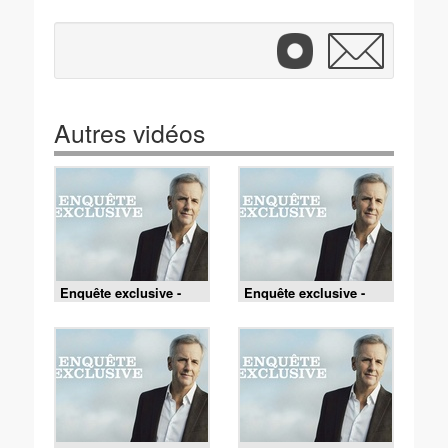
Autres vidéos
Enquête exclusive -
Enquête exclusive -
Fêtes et foires en
Monsters cars : au
Belgique : populaires
cœur des shows de
et déjantées !
l'extrême