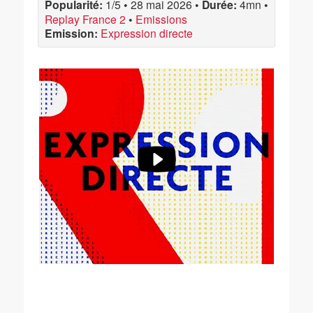
Popularité:
1/5
•
28 mai 2026
•
Durée:
4mn
•
Replay France 2
•
Emissions
Emission:
Expression directe