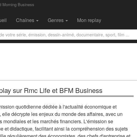
d Morning Business
eil
Chaînes
Genres
Mon replay
play sur Rmc Life et BFM Business
ssion quotidienne dédiée à l'actualité économique et
, elle décrypte les enjeux du monde des affaires, avec un
 mondiales et les marchés financiers. L'émission se
 et didactique, facilitant ainsi la compréhension des sujets
lle régulièrement des économistes, des chefs d'entreprise et