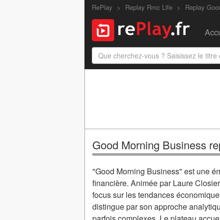
RePlay
Replay Rmc Life
Replay Goo
Accu
Good Morning Business re
"Good Morning Business" est une émi
financière. Animée par Laure Closier
focus sur les tendances économiques
distingue par son approche analytique
parfois complexes. Le plateau accuei