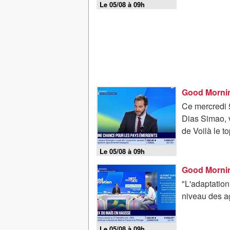
Le 05/08 à 09h
Good Mornin
Ce mercredi 5
Dias Simao, v
de Voilà le t
Le 05/08 à 09h
"L'adaptation 
niveau des ag
Le 05/08 à 09h