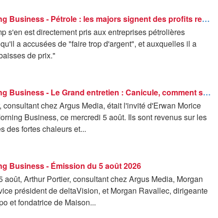
Good Morning Business - Pétrole : les majors signent des profits records
 s'en est directement pris aux entreprises pétrolières
qu'il a accusées de "faire trop d'argent", et auxquelles il a
aisses de prix."
Good Morning Business - Le Grand entretien : Canicule, comment se porte le marché des récoltes ? - 05/08
r, consultant chez Argus Media, était l'invité d'Erwan Morice
ning Business, ce mercredi 5 août. Ils sont revenus sur les
des fortes chaleurs et...
g Business - Émission du 5 août 2026
 août, Arthur Portier, consultant chez Argus Media, Morgan
ice président de deltaVision, et Morgan Ravallec, dirigeante
opo et fondatrice de Maison...