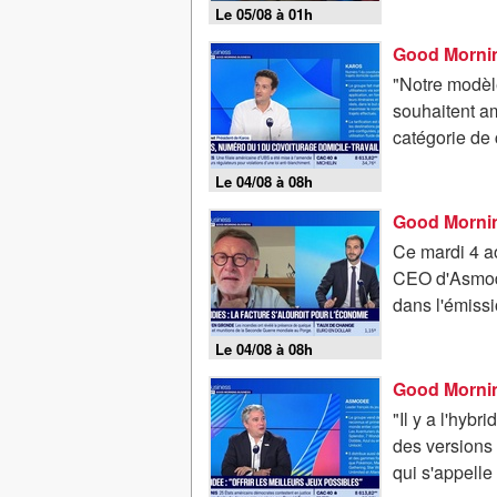
Le 05/08 à 01h
"Notre modèl
souhaitent am
catégorie de c
Le 04/08 à 08h
Good Mornin
Ce mardi 4 a
CEO d'Asmodee
dans l'émiss
Le 04/08 à 08h
Good Morning
"Il y a l'hyb
des versions 
qui s'appell