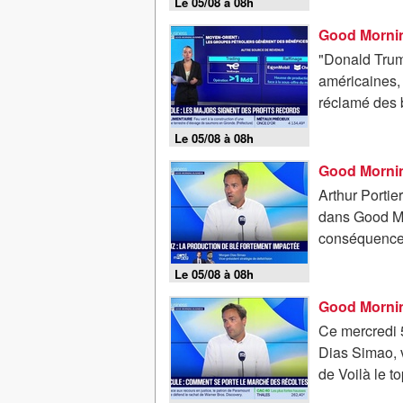
Le 05/08 à 08h
"Donald Trump
américaines, 
réclamé des b
Le 05/08 à 08h
Arthur Portie
dans Good Mor
conséquences 
Le 05/08 à 08h
Good Mornin
Ce mercredi 5
Dias Simao, v
de Voilà le t