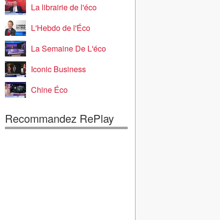
La librairie de l'éco
L'Hebdo de l'Éco
La Semaine De L'éco
Iconic Business
Chine Éco
Recommandez RePlay