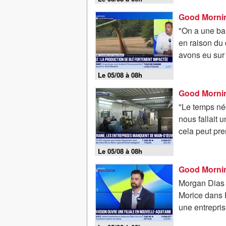
"On a une ba
en raison du 
avons eu sur 
Le 05/08 à 08h
"Le temps né
nous fallait 
cela peut pre
Le 05/08 à 08h
Morgan Dias S
Morice dans F
une entrepris