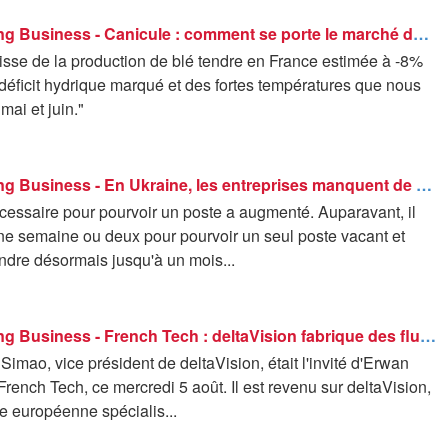
Good Morning Business - Canicule : comment se porte le marché des récoltes ?
isse de la production de blé tendre en France estimée à -8%
déficit hydrique marqué et des fortes températures que nous
mai et juin."
Good Morning Business - En Ukraine, les entreprises manquent de main-d'œuvre
cessaire pour pourvoir un poste a augmenté. Auparavant, il
une semaine ou deux pour pourvoir un seul poste vacant et
ndre désormais jusqu'à un mois...
Good Morning Business - French Tech : deltaVision fabrique des fluides pour des satellites - 05/08
imao, vice président de deltaVision, était l'invité d'Erwan
rench Tech, ce mercredi 5 août. Il est revenu sur deltaVision,
e européenne spécialis...