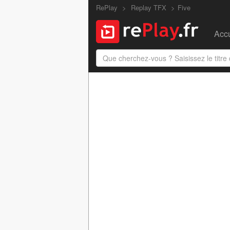
RePlay
Replay TFX
Five
Accu