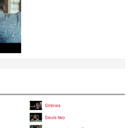
Sirènes
Seuls two