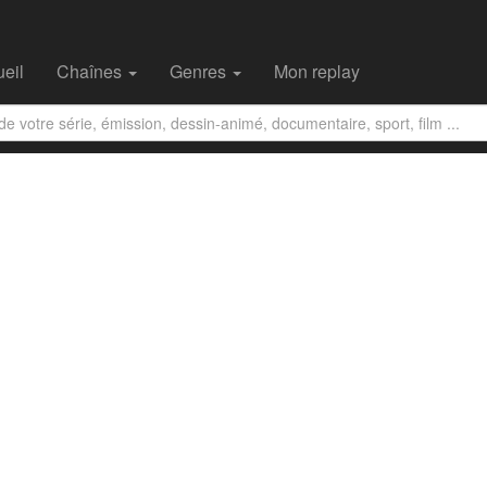
eil
Chaînes
Genres
Mon replay