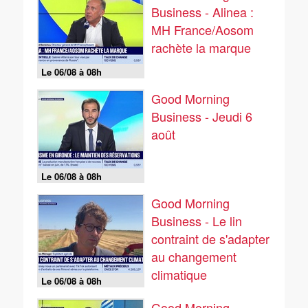
Business - Alinea :
MH France/Aosom
rachète la marque
Le 06/08 à 08h
Good Morning
Business - Jeudi 6
août
Le 06/08 à 08h
Good Morning
Business - Le lin
contraint de s'adapter
au changement
climatique
Le 06/08 à 08h
Good Morning