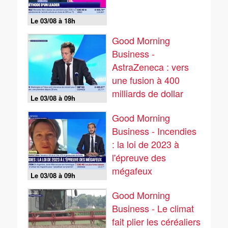
Le 03/08 à 18h
Good Morning
Business -
AstraZeneca : vers
une fusion à 400
milliards de dollar
Le 03/08 à 09h
avec son rival
Good Morning
Business - Incendies
: la loi de 2023 à
l'épreuve des
mégafeux
Le 03/08 à 09h
Good Morning
Business - Le climat
fait plier les céréaliers