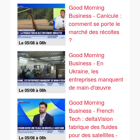
climatiques
Good Morning
Business - Canicule :
comment se porte le
marché des récoltes
?
Le 05/08 à 08h
Good Morning
Business - En
Ukraine, les
entreprises manquent
de main-d'œuvre
Le 05/08 à 08h
Good Morning
Business - French
Tech : deltaVision
fabrique des fluides
pour des satellites -
Le 05/08 à 08h