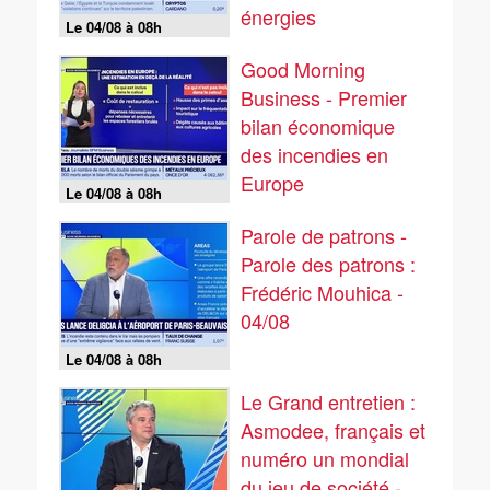
énergies
Le 04/08 à 08h
renouvelables
Good Morning
Business - Premier
bilan économique
des incendies en
Europe
Le 04/08 à 08h
Parole de patrons -
Parole des patrons :
Frédéric Mouhica -
04/08
Le 04/08 à 08h
Le Grand entretien :
Asmodee, français et
numéro un mondial
du jeu de société -