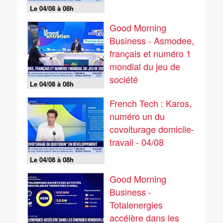
Le 04/08 à 08h
Good Morning
Business - Asmodee,
français et numéro 1
mondial du jeu de
société
Le 04/08 à 08h
French Tech : Karos,
numéro un du
covoiturage domicile-
travail - 04/08
Le 04/08 à 08h
Good Morning
Business -
Totalenergies
accélère dans les