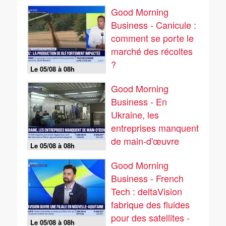
climatiques
Good Morning
Business - Canicule :
comment se porte le
marché des récoltes
?
Le 05/08 à 08h
Good Morning
Business - En
Ukraine, les
entreprises manquent
de main-d'œuvre
Le 05/08 à 08h
Good Morning
Business - French
Tech : deltaVision
fabrique des fluides
pour des satellites -
Le 05/08 à 08h