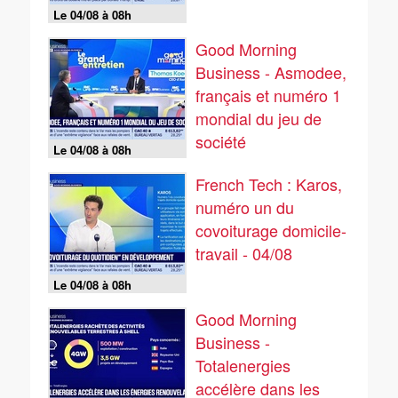
Le 04/08 à 08h
Good Morning
Business - Asmodee,
français et numéro 1
mondial du jeu de
société
Le 04/08 à 08h
French Tech : Karos,
numéro un du
covoiturage domicile-
travail - 04/08
Le 04/08 à 08h
Good Morning
Business -
Totalenergies
accélère dans les