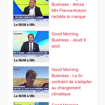
Business - Alinea :
MH France/Aosom
rachète la marque
Le 06/08 à 08h
Good Morning
Business - Jeudi 6
août
Le 06/08 à 08h
Good Morning
Business - Le lin
contraint de s'adapter
au changement
climatique
Le 06/08 à 08h
Good Morning