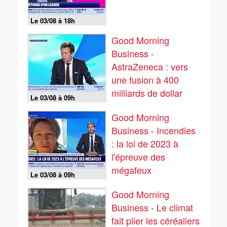
Le 03/08 à 18h
Good Morning
Business -
AstraZeneca : vers
une fusion à 400
milliards de dollar
Le 03/08 à 09h
avec son rival
Good Morning
Business - Incendies
: la loi de 2023 à
l'épreuve des
mégafeux
Le 03/08 à 09h
Good Morning
Business - Le climat
fait plier les céréaliers