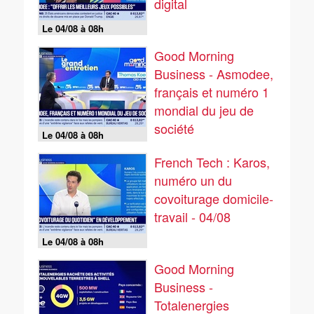
digital
Le 04/08 à 08h
Good Morning
Business - Asmodee,
français et numéro 1
mondial du jeu de
société
Le 04/08 à 08h
French Tech : Karos,
numéro un du
covoiturage domicile-
travail - 04/08
Le 04/08 à 08h
Good Morning
Business -
Totalenergies