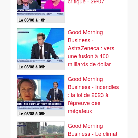
critique - 29/07
Le 03/08 à 18h
Good Morning
Business -
AstraZeneca : vers
une fusion à 400
milliards de dollar
Le 03/08 à 09h
avec son rival
Good Morning
Business - Incendies
: la loi de 2023 à
l'épreuve des
mégafeux
Le 03/08 à 09h
Good Morning
Business - Le climat