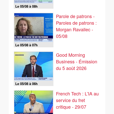
Le 05/08 à 08h
Parole de patrons -
Paroles de patrons :
Morgan Ravallec -
05/08
Le 05/08 à 07h
Good Morning
Business - Émission
du 5 août 2026
Le 05/08 à 06h
French Tech : L'IA au
service du fret
critique - 29/07