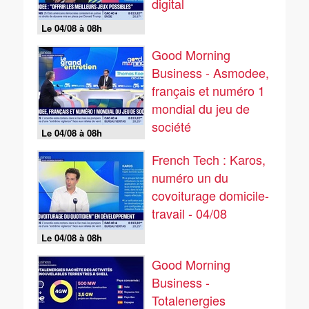
digital
Le 04/08 à 08h
Good Morning
Business - Asmodee,
français et numéro 1
mondial du jeu de
société
Le 04/08 à 08h
French Tech : Karos,
numéro un du
covoiturage domicile-
travail - 04/08
Le 04/08 à 08h
Good Morning
Business -
Totalenergies