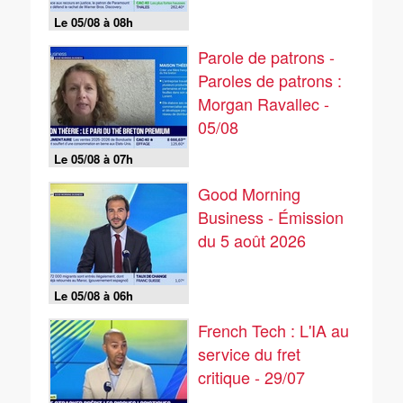
Le 05/08 à 08h
Parole de patrons -
Paroles de patrons :
Morgan Ravallec -
05/08
Le 05/08 à 07h
Good Morning
Business - Émission
du 5 août 2026
Le 05/08 à 06h
French Tech : L'IA au
service du fret
critique - 29/07