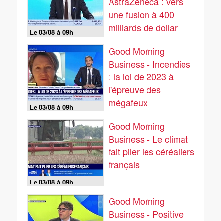
AstraZeneca : vers
une fusion à 400
milliards de dollar
Le 03/08 à 09h
avec son rival
Good Morning
Business - Incendies
: la loi de 2023 à
l'épreuve des
mégafeux
Le 03/08 à 09h
Good Morning
Business - Le climat
fait plier les céréaliers
français
Le 03/08 à 09h
Good Morning
Business - Positive