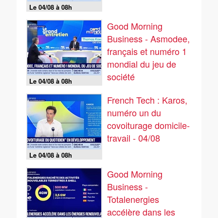
Le 04/08 à 08h
Good Morning
Business - Asmodee,
français et numéro 1
mondial du jeu de
société
Le 04/08 à 08h
French Tech : Karos,
numéro un du
covoiturage domicile-
travail - 04/08
Le 04/08 à 08h
Good Morning
Business -
Totalenergies
accélère dans les