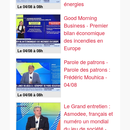
énergies
Le 04/08 à 08h
renouvelables
Good Morning
Business - Premier
bilan économique
des incendies en
Europe
Le 04/08 à 08h
Parole de patrons -
Parole des patrons :
Frédéric Mouhica -
04/08
Le 04/08 à 08h
Le Grand entretien :
Asmodee, français et
numéro un mondial
du jeu de société -