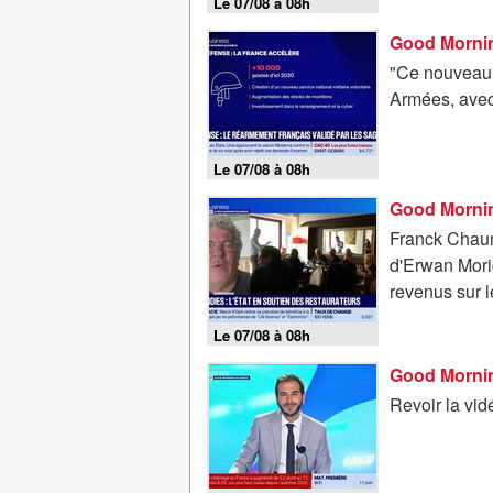
Le 07/08 à 08h
"Ce nouveau 
Armées, avec
Le 07/08 à 08h
Good Mornin
Franck Chaumè
d'Erwan Mori
revenus sur l
Le 07/08 à 08h
Good Mornin
Revoir la vi