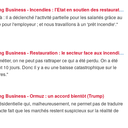
Good Morning Business - Incendies : l'Etat en soutien des restaurateurs
là : il a déclenché l'activité partielle pour les salariés grâce au
 pour l'employeur ; et nous travaillons à un 'prêt incendie'."
Good Morning Business - Restauration : le secteur face aux incendies en Gironde
étier, on ne peut pas rattraper ce qui a été perdu. On a été
 10 jours. Donc il y a eu une baisse catastrophique sur le
res."
g Business - Ormuz : un accord bientôt (Trump)
ésidentielle qui, malheureusement, ne permet pas de traduire
acte fait que les marchés restent suspicieux sur la réalité de