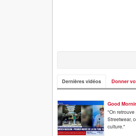
Dernières vidéos
Donner vot
"On retrouve 
Streetwear, co
culture."