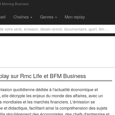
d Morning Business
eil
Chaînes
Genres
Mon replay
play sur Rmc Life et BFM Business
ssion quotidienne dédiée à l'actualité économique et
, elle décrypte les enjeux du monde des affaires, avec un
 mondiales et les marchés financiers. L'émission se
 et didactique, facilitant ainsi la compréhension des sujets
lle régulièrement des économistes, des chefs d'entreprise et