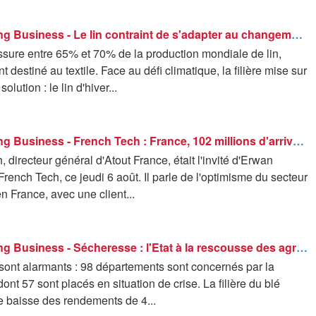
Good Morning Business - Le lin contraint de s'adapter au changement climatique
ssure entre 65% et 70% de la production mondiale de lin,
 destiné au textile. Face au défi climatique, la filière mise sur
olution : le lin d'hiver...
Good Morning Business - French Tech : France, 102 millions d'arrivées internationales en 2025 - 06/08
directeur général d'Atout France, était l'invité d'Erwan
rench Tech, ce jeudi 6 août. Il parle de l'optimisme du secteur
n France, avec une client...
Good Morning Business - Sécheresse : l'Etat à la rescousse des agriculteurs
 sont alarmants : 98 départements sont concernés par la
ont 57 sont placés en situation de crise. La filière du blé
e baisse des rendements de 4...