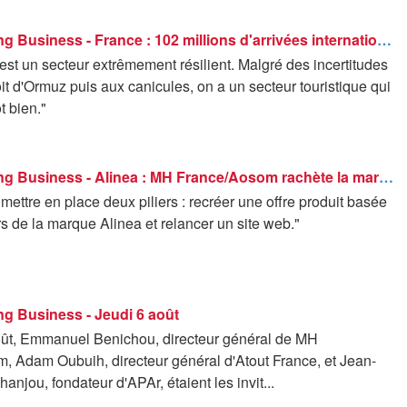
Good Morning Business - France : 102 millions d'arrivées internationales en 2025
est un secteur extrêmement résilient. Malgré des incertitudes
oit d'Ormuz puis aux canicules, on a un secteur touristique qui
t bien."
Good Morning Business - Alinea : MH France/Aosom rachète la marque
mettre en place deux piliers : recréer une offre produit basée
rs de la marque Alinea et relancer un site web."
g Business - Jeudi 6 août
oût, Emmanuel Benichou, directeur général de MH
, Adam Oubuih, directeur général d'Atout France, et Jean-
anjou, fondateur d'APAr, étaient les invit...