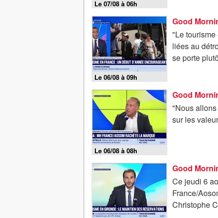
Le 07/08 à 06h
"Le tourisme 
liées au détr
se porte plutô
Le 06/08 à 09h
"Nous allons 
sur les valeu
Le 06/08 à 08h
Good Mornin
Ce jeudi 6 a
France/Aosom
Christophe Ch