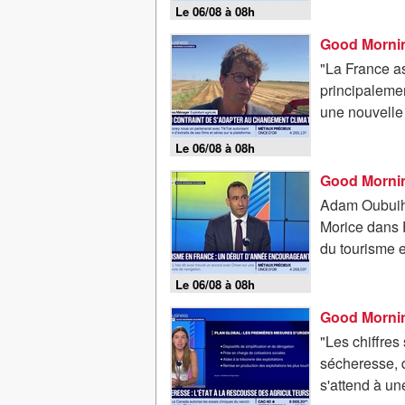
Le 06/08 à 08h
"La France a
principalement
une nouvelle s
Le 06/08 à 08h
Adam Oubuih, 
Morice dans F
du tourisme e
Le 06/08 à 08h
"Les chiffres
sécheresse, d
s'attend à un