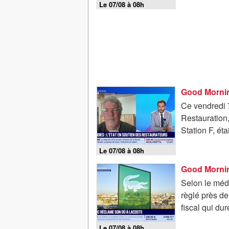
Le 07/08 à 08h
Good Mornin
Ce vendredi 
Restauration,
Station F, éta
Le 07/08 à 08h
Good Mornin
Selon le médi
règlé près de
fiscal qui du
Le 07/08 à 08h