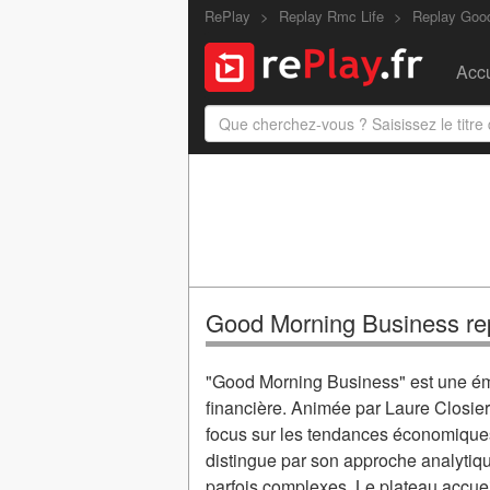
RePlay
Replay Rmc Life
Replay Goo
Accu
Good Morning Business re
"Good Morning Business" est une émi
financière. Animée par Laure Closier
focus sur les tendances économiques
distingue par son approche analytique
parfois complexes. Le plateau accuei