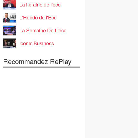
La librairie de l'éco
L'Hebdo de l'Éco
La Semaine De L'éco
Iconic Business
Recommandez RePlay