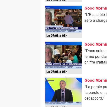
"L'Etat a été 
zéro à charge
Le 07/08 à 08h
"Dans notre m
fermé pendant
chiffre d'affai
Le 07/08 à 08h
Good Mornin
"La parole pr
la parole en 
cet accord."