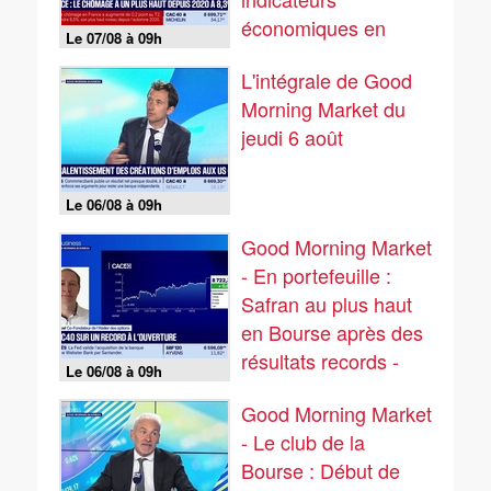
économiques en
Le 07/08 à 09h
zone euro
L'intégrale de Good
s'améliorent - 07/08
Morning Market du
jeudi 6 août
Le 06/08 à 09h
Good Morning Market
- En portefeuille :
Safran au plus haut
en Bourse après des
résultats records -
Le 06/08 à 09h
06/08
Good Morning Market
- Le club de la
Bourse : Début de