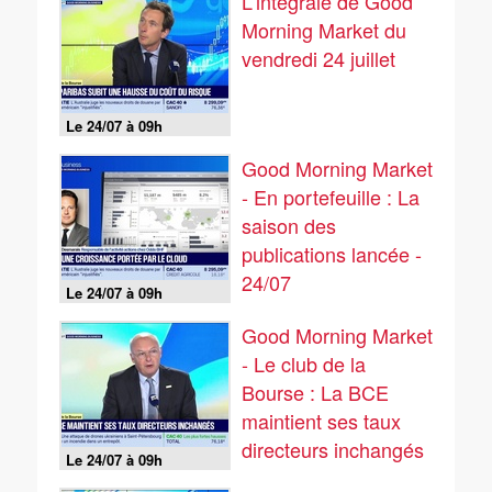
L'intégrale de Good
Morning Market du
vendredi 24 juillet
Le 24/07 à 09h
Good Morning Market
- En portefeuille : La
saison des
publications lancée -
24/07
Le 24/07 à 09h
Good Morning Market
- Le club de la
Bourse : La BCE
maintient ses taux
directeurs inchangés
Le 24/07 à 09h
- 24/07