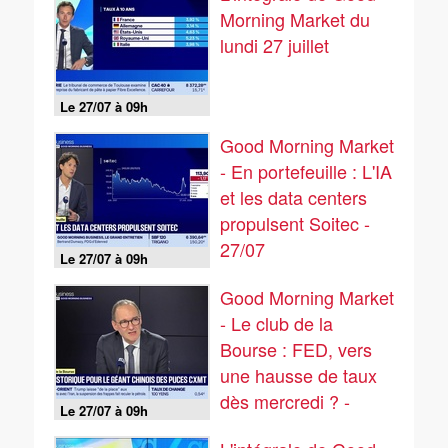
Morning Market du
lundi 27 juillet
Le 27/07 à 09h
Good Morning Market
- En portefeuille : L'IA
et les data centers
propulsent Soitec -
27/07
Le 27/07 à 09h
Good Morning Market
- Le club de la
Bourse : FED, vers
une hausse de taux
dès mercredi ? -
Le 27/07 à 09h
27/07