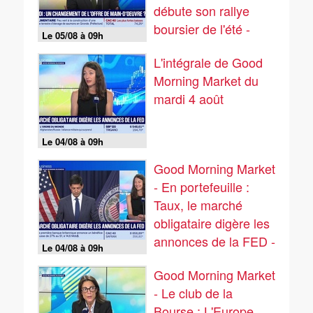
débute son rallye
boursier de l'été -
Le 05/08 à 09h
05/08
L'intégrale de Good
Morning Market du
mardi 4 août
Le 04/08 à 09h
Good Morning Market
- En portefeuille :
Taux, le marché
obligataire digère les
annonces de la FED -
Le 04/08 à 09h
04/08
Good Morning Market
- Le club de la
Bourse : L'Europe