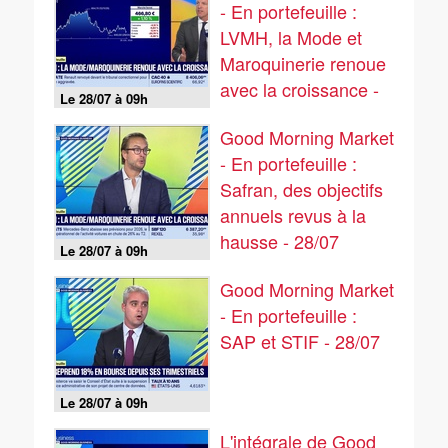
- En portefeuille :
LVMH, la Mode et
Maroquinerie renoue
avec la croissance -
Le 28/07 à 09h
28/07
Good Morning Market
- En portefeuille :
Safran, des objectifs
annuels revus à la
hausse - 28/07
Le 28/07 à 09h
Good Morning Market
- En portefeuille :
SAP et STIF - 28/07
Le 28/07 à 09h
L'intégrale de Good