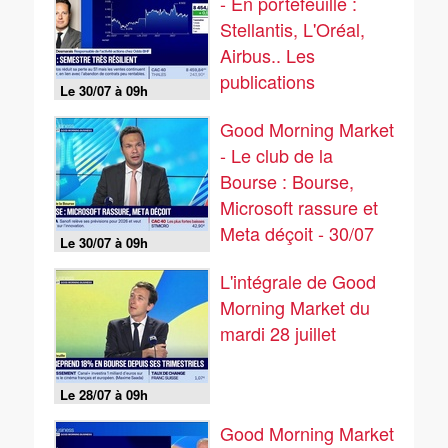
- En portefeuille :
Stellantis, L'Oréal,
Airbus.. Les
publications
Le 30/07 à 09h
continuent - 30/07
Good Morning Market
- Le club de la
Bourse : Bourse,
Microsoft rassure et
Meta déçoit - 30/07
Le 30/07 à 09h
L'intégrale de Good
Morning Market du
mardi 28 juillet
Le 28/07 à 09h
Good Morning Market