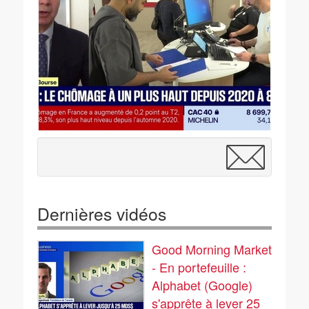
Dernières vidéos
Good Morning Market
- En portefeuille :
Alphabet (Google)
s'apprête à lever 25