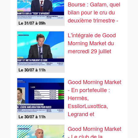
Bourse : Gafam, quel
bilan pour le cru du
deuxième trimestre -
Le 31/07 à 09h
31/07
L'intégrale de Good
Morning Market du
mercredi 29 juillet
Le 30/07 à 11h
Good Morning Market
- En portefeuille :
Hermès,
EssilorLuxottica,
Legrand et
Le 30/07 à 11h
Compagnie des
Good Morning Market
Alpes - 29/07
- Le club de la