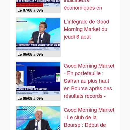
économiques en
Le 07/08 à 09h
zone euro
L'intégrale de Good
s'améliorent - 07/08
Morning Market du
jeudi 6 août
Le 06/08 à 09h
Good Morning Market
- En portefeuille :
Safran au plus haut
en Bourse après des
résultats records -
Le 06/08 à 09h
06/08
Good Morning Market
- Le club de la
Bourse : Début de