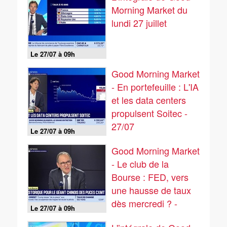
Morning Market du
lundi 27 juillet
Le 27/07 à 09h
Good Morning Market
- En portefeuille : L'IA
et les data centers
propulsent Soitec -
27/07
Le 27/07 à 09h
Good Morning Market
- Le club de la
Bourse : FED, vers
une hausse de taux
dès mercredi ? -
Le 27/07 à 09h
27/07