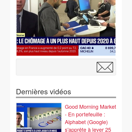
Dernières vidéos
Good Morning Market
- En portefeuille :
Alphabet (Google)
s'apprête à lever 25