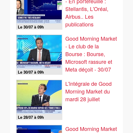
- En portefeuille :
Stellantis, L'Oréal,
Airbus.. Les
publications
Le 30/07 à 09h
continuent - 30/07
Good Morning Market
- Le club de la
Bourse : Bourse,
Microsoft rassure et
Meta déçoit - 30/07
Le 30/07 à 09h
L'intégrale de Good
Morning Market du
mardi 28 juillet
Le 28/07 à 09h
Good Morning Market