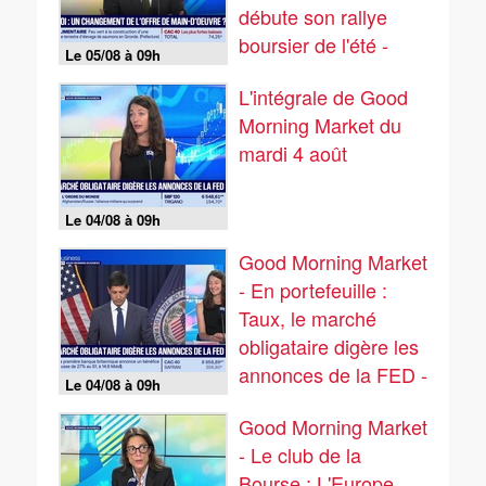
débute son rallye
boursier de l'été -
Le 05/08 à 09h
05/08
L'intégrale de Good
Morning Market du
mardi 4 août
Le 04/08 à 09h
Good Morning Market
- En portefeuille :
Taux, le marché
obligataire digère les
annonces de la FED -
Le 04/08 à 09h
04/08
Good Morning Market
- Le club de la
Bourse : L'Europe