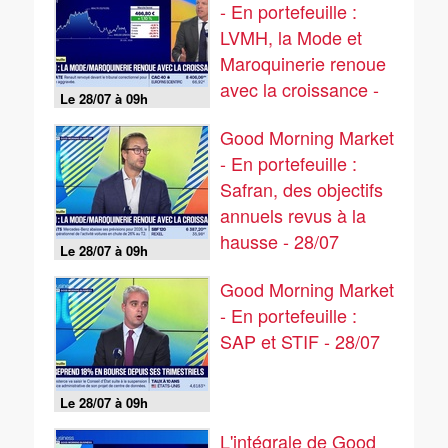
- En portefeuille :
LVMH, la Mode et
Maroquinerie renoue
avec la croissance -
Le 28/07 à 09h
28/07
Good Morning Market
- En portefeuille :
Safran, des objectifs
annuels revus à la
hausse - 28/07
Le 28/07 à 09h
Good Morning Market
- En portefeuille :
SAP et STIF - 28/07
Le 28/07 à 09h
L'intégrale de Good