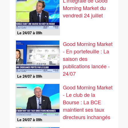
L'intégrale de Good
Morning Market du
vendredi 24 juillet
Le 24/07 à 09h
Good Morning Market
- En portefeuille : La
saison des
publications lancée -
24/07
Le 24/07 à 09h
Good Morning Market
- Le club de la
Bourse : La BCE
maintient ses taux
directeurs inchangés
Le 24/07 à 09h
- 24/07