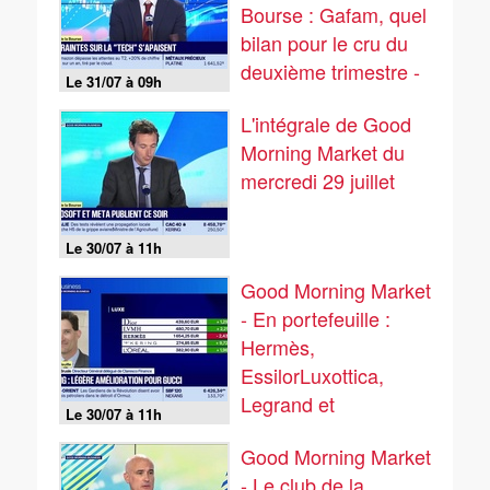
Bourse : Gafam, quel
bilan pour le cru du
deuxième trimestre -
Le 31/07 à 09h
31/07
L'intégrale de Good
Morning Market du
mercredi 29 juillet
Le 30/07 à 11h
Good Morning Market
- En portefeuille :
Hermès,
EssilorLuxottica,
Legrand et
Le 30/07 à 11h
Compagnie des
Good Morning Market
Alpes - 29/07
- Le club de la