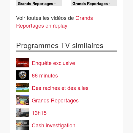
Grands Reportages -
Grands Reportages -
Va, vis et redeviens -
Voyages en famille :
Partie 1
des souvenirs pour la
Voir toutes les vidéos de
Grands
vie ! - Partie 2
Reportages en replay
Programmes TV similaires
Enquête exclusive
66 minutes
Des racines et des ailes
Grands Reportages
13h15
Cash investigation