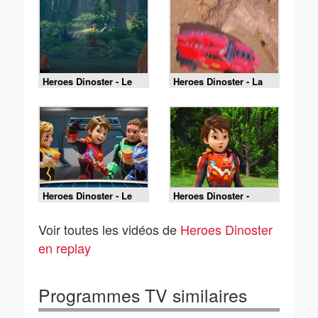
Heroes Dinoster - Le
Heroes Dinoster - La
dentiste des dinos
grande migration des
iguanodons
Heroes Dinoster - Le
Heroes Dinoster -
fiasco de Lucio
Bienvenue sur la terre
des dinos (2/2)
Voir toutes les vidéos de
Heroes Dinoster
en replay
Programmes TV similaires