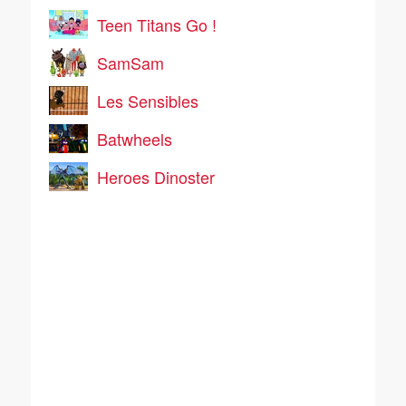
Teen Titans Go !
SamSam
Les Sensibles
Batwheels
Heroes Dinoster