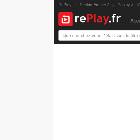
RePlay
Replay France 3
Replay Jt 1
Accu