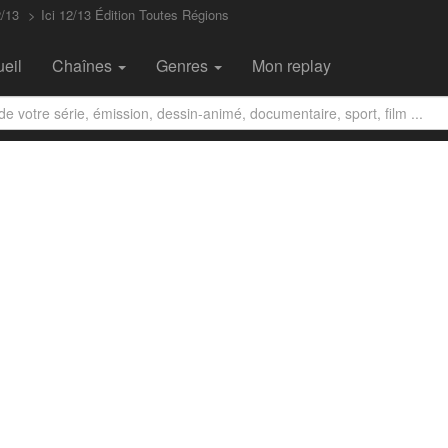
2/13
Ici 12/13 Édition Toutes Régions
eil
Chaînes
Genres
Mon replay