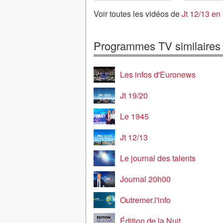
régions
régions
Voir toutes les vidéos de
Jt 12/13 en
Programmes TV similaires
Les infos d'Euronews
Jt 19/20
Le 1945
Jt 12/13
Le journal des talents
Journal 20h00
Outremer.l'info
Édition de la Nuit