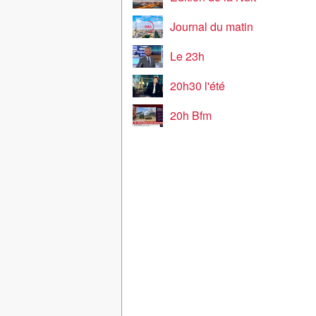
Journal du matin
Le 23h
20h30 l'été
20h Bfm