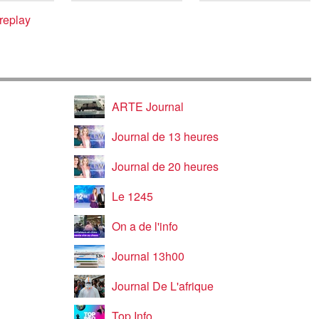
régions
régions
 replay
ARTE Journal
Journal de 13 heures
Journal de 20 heures
Le 1245
On a de l'info
Journal 13h00
Journal De L'afrique
Top Info