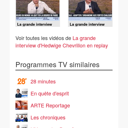
reconnaissent pas en
politique - 09/07
La grande interview
La grande interview
d'Hedwige Chevrillon -
d'Hedwige Chevrillon -
Jean-François Rial
Guillaume Poitrinal
Voir toutes les vidéos de
La grande
(Voyageurs du Monde)
(WO2) : Canicule, la
: Voyageurs du Monde
France doit changer
interview d'Hedwige Chevrillon en replay
va quitter le Bourse de
d'échelle - 09/07
Paris - 09/07
Programmes TV similaires
28 minutes
En quête d'esprit
ARTE Reportage
Les chroniques