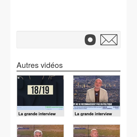
Autres vidéos
La grande interview
La grande interview
d'Hedwige Chevrillon -
d'Hedwige Chevrillon -
Canicule : adapter
Marc Sanchez
l'urbanisme aux fortes
(Syndicat des
chaleurs - 09/07
Indépendants) : les
TPE ne se