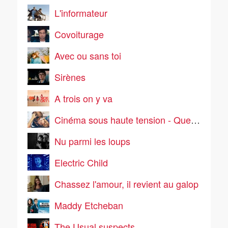
L'informateur
Covoiturage
Avec ou sans toi
Sirènes
A trois on y va
Cinéma sous haute tension - Que la bête meure
Nu parmi les loups
Electric Child
Chassez l'amour, il revient au galop
Maddy Etcheban
The Usual suspects