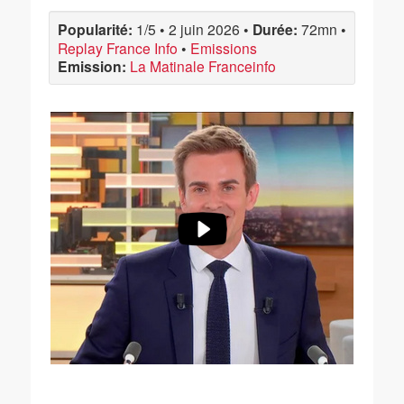
Popularité:
1/5
•
2 juin 2026
•
Durée:
72mn
•
Replay France Info
•
Emissions
Emission:
La Matinale Franceinfo