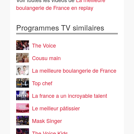
boulangerie de France en replay
Programmes TV similaires
The Voice
Cousu main
La meilleure boulangerie de France
Top chef
La france a un incroyable talent
Le meilleur pâtissier
Mask Singer
The Voice Kids