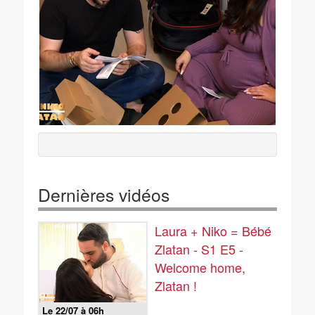
Dernières vidéos
Laura + Niko = Bébé
Zlatan - S1 E5 -
Welcome home,
Zlatan !
Le 22/07 à 06h