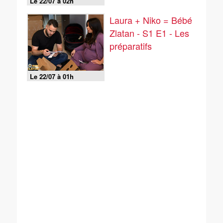
Le 22/07 à 02h
Laura + Niko = Bébé
Zlatan - S1 E1 - Les
préparatifs
Le 22/07 à 01h