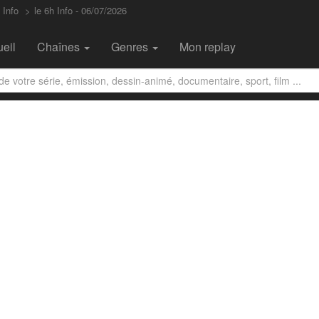
 Info
le 6h Info - 06/07/2026
eil
Chaînes
Genres
Mon replay