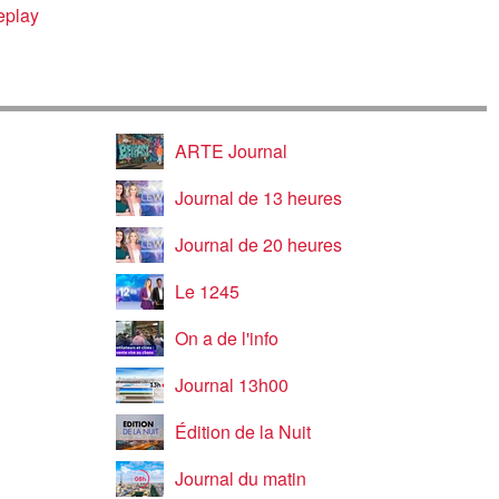
replay
ARTE Journal
Journal de 13 heures
Journal de 20 heures
Le 1245
On a de l'info
Journal 13h00
Édition de la Nuit
Journal du matin