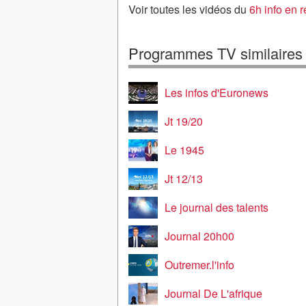
Voir toutes les vidéos du
6h info en 
Programmes TV similaires
Les infos d'Euronews
Jt 19/20
Le 1945
Jt 12/13
Le journal des talents
Journal 20h00
Outremer.l'info
Journal De L'afrique