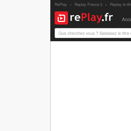
RePlay
Replay France 2
Replay le 6h
Accu