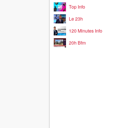
Top Info
Le 23h
120 Minutes Info
20h Bfm